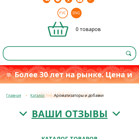
РУС
ENG
0 товаров
≡ Более 30 лет на рынке. Цена и
качество
≡
с 1993 г.
Главная
Каталог
Ароматизаторы и добавки
ВАШИ ОТЗЫВЫ
КАТАЛОГ ТОВАРОВ