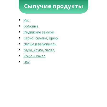
Сыпучие продукты
Рис
Бобовые
Индийские закуски
Зерно, семена, орехи
Лапша и вермишель
Мука, крупа, папад
Кофе и какао
Чай