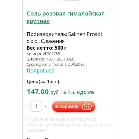
Соль розовая гималайская
крупная
Производитель: Salinen Prosol
d.o.o., Словения
Вес нетто: 500 г
Артикул: VET02758
Штрихкод: 4607180310088
Срок годности товара: 02.04.2030
Подробнее
Цена(за 1шт.):
147.00
руб.
в т.ч. НДС 5%
-
+
В корзину
* Наличие товара в конкретном
магазине уточняйте по телефону этого
магазина.