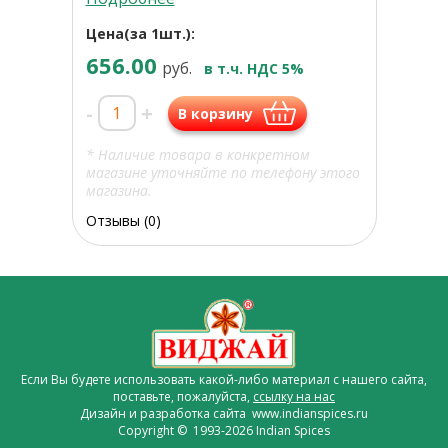
Цена(за 1шт.):
656.00
руб.
в т.ч. НДС 5%
-
+
В корзину
* Наличие товара в конкретном
магазине уточняйте по телефону этого
магазина.
Отзывы (0)
Если Вы будете использовать какой-либо материал с нашего сайта,
поставьте, пожалуйста,
ссылку на нас
Дизайн и разработка сайта www.indianspices.ru
Copyright © 1993-2026 Indian Spices