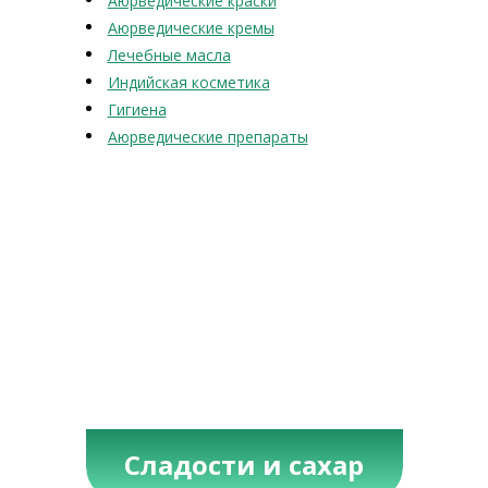
Аюрведические краски
Аюрведические кремы
Лечебные масла
Индийская косметика
Гигиена
Аюрведические препараты
Сладости и сахар