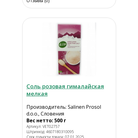
Отзывы (0)
Соль розовая гималайская
мелкая
Производитель: Salinen Prosol
d.o.o., Словения
Вес нетто: 500 г
Артикул: VET02757
Штрихкод: 4607180310095
Срок годности товара: 07.01.2025