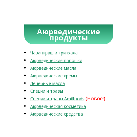
Аюрведические
продукты
Чаванпраш и трипхала
Аюрведические порошки
Аюрведические масла
Аюрведические кремы
Лечебные масла
Специи и травы
(Новое!)
Специи и травы Amilfoods
Аюрведическая косметика
Аюрведические средства