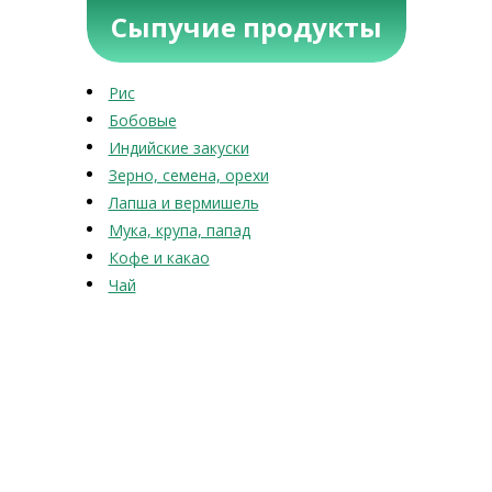
Сыпучие продукты
Рис
Бобовые
Индийские закуски
Зерно, семена, орехи
Лапша и вермишель
Мука, крупа, папад
Кофе и какао
Чай