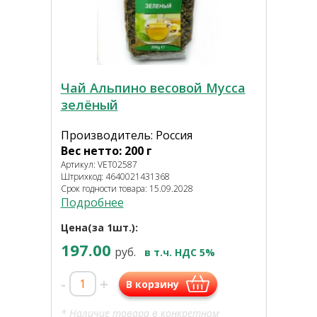
Чай Альпино весовой Мусса
зелёный
Производитель: Россия
Вес нетто: 200 г
Артикул: VET02587
Штрихкод: 4640021431368
Срок годности товара: 15.09.2028
Подробнее
Цена(за 1шт.):
197.00
руб.
в т.ч. НДС 5%
-
+
В корзину
* Наличие товара в конкретном