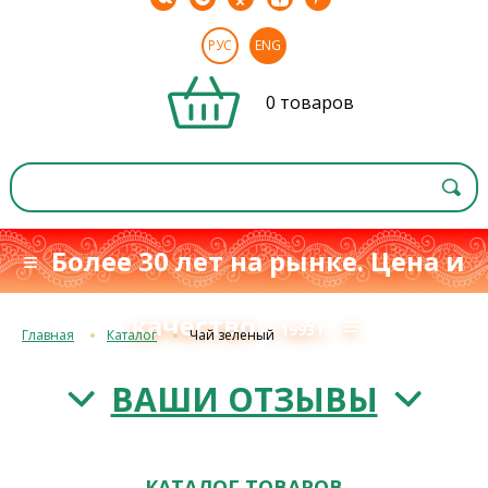
РУС
ENG
0 товаров
≡ Более 30 лет на рынке. Цена и
качество
≡
с 1993 г.
Главная
Каталог
Чай зеленый
ВАШИ ОТЗЫВЫ
КАТАЛОГ ТОВАРОВ