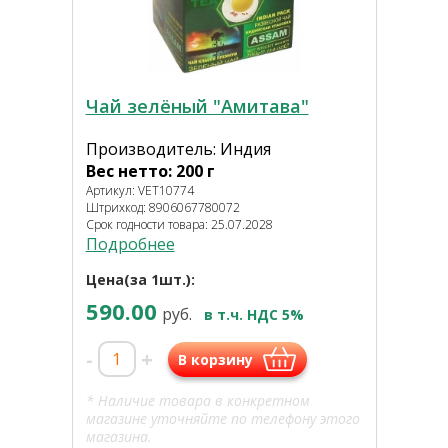
Чай зелёный "Амитава"
Производитель: Индия
Вес нетто: 200 г
Артикул: VET10774
Штрихкод: 8906067780072
Срок годности товара: 25.07.2028
Подробнее
Цена(за 1шт.):
590.00
руб.
в т.ч. НДС 5%
-
+
В корзину
* Наличие товара в конкретном
магазине уточняйте по телефону этого
магазина.