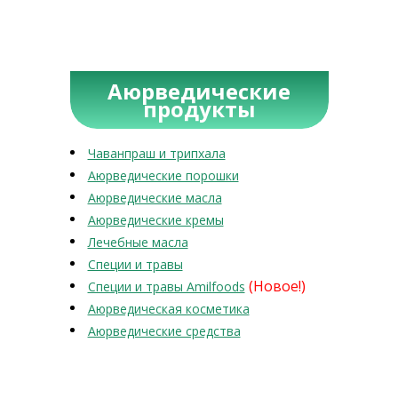
Аюрведические
продукты
Чаванпраш и трипхала
Аюрведические порошки
Аюрведические масла
Аюрведические кремы
Лечебные масла
Специи и травы
(Новое!)
Специи и травы Amilfoods
Аюрведическая косметика
Аюрведические средства