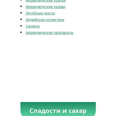
Аюрведические краски
Аюрведические кремы
Лечебные масла
Индийская косметика
Гигиена
Аюрведические препараты
Сладости и сахар