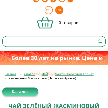
РУС
ENG
0 товаров
≡ Более 30 лет на рынке. Цена и
качество
≡
с 1993 г.
Главная
Каталог
ЧАЙ
Чай т.м. Небесный Аромат
Чай зелёный Жасминовый (Небесный Аромат)
Каталог
ЧАЙ ЗЕЛЁНЫЙ ЖАСМИНОВЫЙ