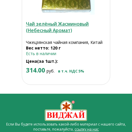
Чай зелёный Жасминовый
(Небесный Аромат)
Чжецзянская чайная компания, Китай
Вес нетто: 120 г
Есть в наличии
Цена(за 1шт.):
314.00
руб.
в т.ч. НДС 5%
Если Вы будете использовать какой-либо материал с нашего сайта,
поставьте, пожалуйста,
ссылку на нас