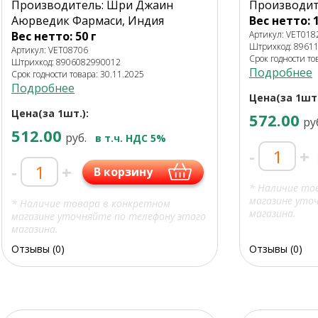
Производитель: Шри Джаин
Производит
Аюрведик Фармаси, Индия
Вес нетто: 1
Вес нетто: 50 г
Артикул: VET018
Штрихкод: 8961
Артикул: VET08706
Срок годности то
Штрихкод: 8906082990012
Подробнее
Срок годности товара: 30.11.2025
Подробнее
Цена(за 1шт.
Цена(за 1шт.):
572.00
ру
512.00
руб.
в т.ч. НДС 5%
-
+
-
+
В корзину
* Наличие то
магазине уто
* Наличие товара в конкретном
магазина.
магазине уточняйте по телефону этого
магазина.
Отзывы (0)
Отзывы (0)