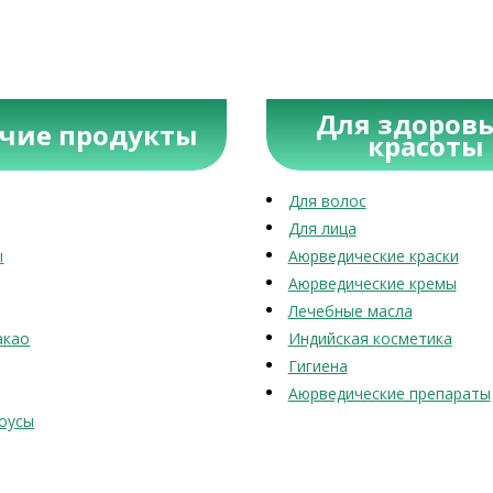
Для здоровь
учие продукты
красоты
Для волос
Для лица
ы
Аюрведические краски
Аюрведические кремы
Лечебные масла
акао
Индийская косметика
Гигиена
Аюрведические препараты
оусы