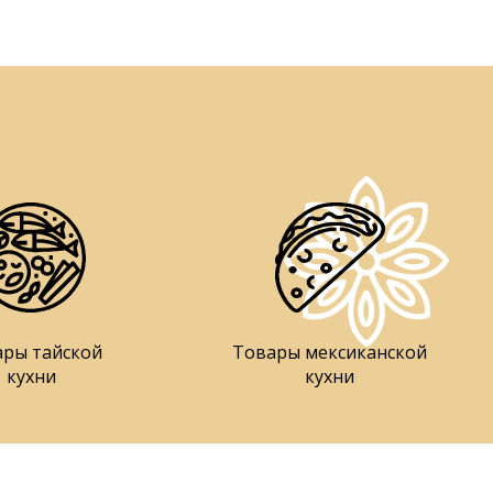
ары тайской
Товары мексиканской
кухни
кухни