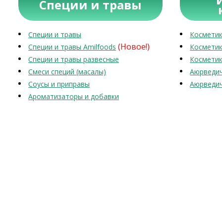
Специи и травы
Специи и травы
Косметик
(Новое!)
Специи и травы Amilfoods
Косметик
Специи и травы развесные
Косметик
Смеси специй (масалы)
Аюрведич
Соусы и приправы
Аюрведич
Ароматизаторы и добавки