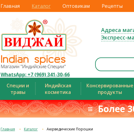
Главная
Каталог
Оптовикам
Рецепты
Адреса маг
Экспресс-м
WhatsApp: +7 (969) 341-30-66
Специи и
Индийская
Консервированные
травы
косметика
продукты
≡ Более 3
Главная
Каталог
Аюрведические Порошки