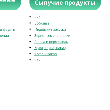
Сыпучие продукты
ы
Рис
Бобовые
и фрукты
Индийские закуски
ления
Зерно, семена, орехи
Лапша и вермишель
Мука, крупа, папад
Кофе и какао
Чай