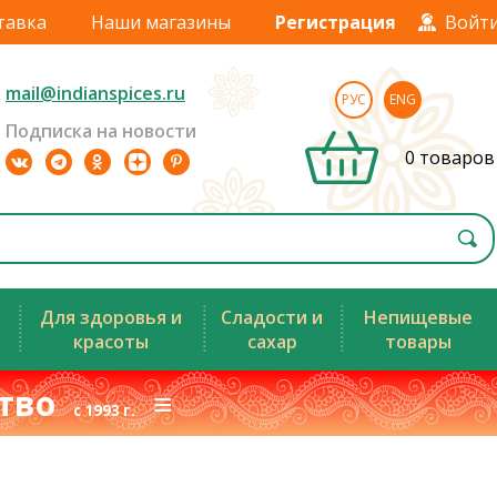
тавка
Наши магазины
Регистрация
Войт
mail@indianspices.ru
РУС
ENG
Подписка на новости
0 товаров
Для здоровья и
Сладости и
Непищевые
красоты
сахар
товары
ство
≡
с 1993 г.