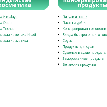
косметика
продукт
а Himalaya
Пикули и чатни
а Dabur
Пасты и урбеч
а Trichup
Консервированные овощи 
еская кометика Khadi
Блюда быстрого приготов
еская косметика
Соусы
Продукты для суши
Сушеные и сухие продукты
Замороженные продукты
Веганские продукты