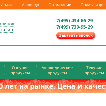
Индия
Аюрведа
О компании
Оплата и дос
7(495) 434-66-29
азинов
7(499) 739-95-29
агазин
Заказать звонок
Сыпучие
Аюрведические
Текучие
продукты
продукты
продукты
0 лет на рынке. Цена и каче