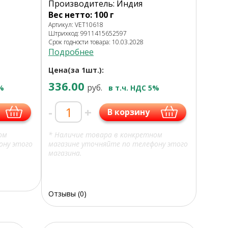
Производитель: Индия
Вес нетто: 100 г
Артикул: VET10618
Штрихкод: 9911415652597
Срок годности товара: 10.03.2028
Подробнее
Цена(за 1шт.):
336.00
руб.
5%
в т.ч. НДС 5%
-
+
В корзину
ом
* Наличие товара в конкретном
ону этого
магазине уточняйте по телефону этого
магазина.
Отзывы (0)