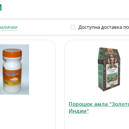
И
наличии
Доступна доставка п
Порошок амла "Золот
Индии"