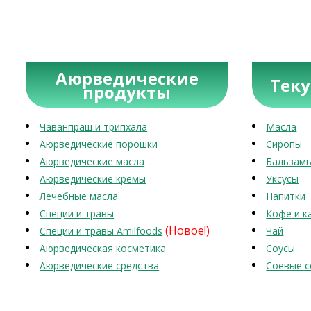
Аюрведические
Тек
продукты
Чаванпраш и трипхала
Масла
Аюрведические порошки
Сиропы
Аюрведические масла
Бальзам
Аюрведические кремы
Уксусы
Лечебные масла
Напитки
Специи и травы
Кофе и к
(Новое!)
Специи и травы Amilfoods
Чай
Аюрведическая косметика
Соусы
Аюрведические средства
Соевые с