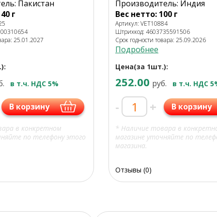
ель: Пакистан
Производитель: Индия
40 г
Вес нетто: 100 г
25
Артикул: VET10884
100310654
Штрихкод: 4603735591506
вара: 25.01.2027
Срок годности товара: 25.09.2026
Подробнее
):
Цена(за 1шт.):
252.00
б.
руб.
в т.ч. НДС 5%
в т.ч. НДС 
-
+
В корзину
В корзину
вара в конкретном
* Наличие товара в конкретн
чняйте по телефону этого
магазине уточняйте по телеф
магазина.
Отзывы (0)