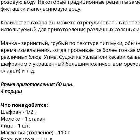
розовую воду. Некоторые традиционные рецепты замен
фисташки и апельсиновую воду.
Количество сахара вы можете отрегулировать в соотве
используемый для приготовления различных соленых и 
Манка - зернистый, грубый по текстуре тип муки, обы
время измельчения, когда просеивается более тонкая 
различных блюд: Упма, Суджи ка халва или кесари хал
шафраном и украшенный большим количеством орехов), 
оладьи) и т. д.
Время приготовления: 60 мин.
4 порции
Что понадобится:
Шафран - 1/2 г
Молоко - 1 стакан
Яйцо - 1 шт.
Масло гхи (топленое) - 110 г
Разрыхлитель - 1 ч. л.