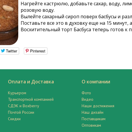
Нагрейте кастрюлю, добавьте сахар, воду, лим
розовую воду.
Вылейте сахарный сироп поверх басбусы и раз
Поставьте все это в духовку еще на 15 минут,
Восхитительный торт Басбуса теперь готов к п
Twitter
Pinterest
Оплата и Доставка
О компании
Курьером
Фото
Транспортной компанией
Видео
СДЭК и Boxberry
Наши достижения
Почтой России
Наш дизайн
Скидки
Поставщикам
Оптовикам