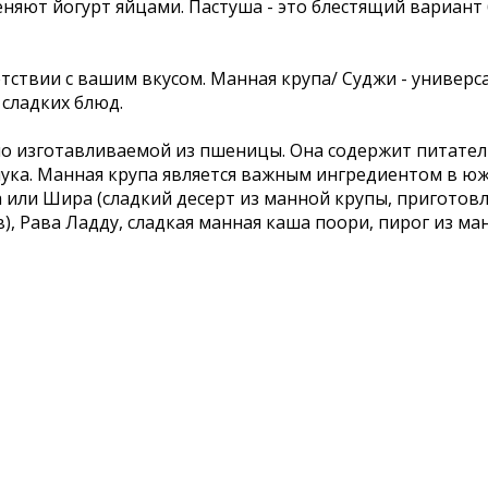
яют йогурт яйцами. Пастуша - это блестящий вариант
тствии с вашим вкусом. Манная крупа/ Суджи - универ
сладких блюд.
чно изготавливаемой из пшеницы. Она содержит питател
мука. Манная крупа является важным ингредиентом в ю
ва или Шира (сладкий десерт из манной крупы, пригото
Рава Ладду, сладкая манная каша поори, пирог из ман