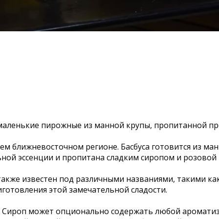
о маленькие пирожные из манной крупы, пропитанной п
ем ближневосточном регионе. Басбуса готовится из ман
ной эссенции и пропитана сладким сиропом и розовой 
 также известен под различными названиями, такими ка
готовления этой замечательной сладости.
а. Сироп может опционально содержать любой ароматиз