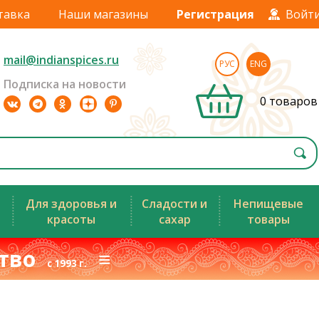
тавка
Наши магазины
Регистрация
Войт
mail@indianspices.ru
РУС
ENG
Подписка на новости
0 товаров
Для здоровья и
Сладости и
Непищевые
красоты
сахар
товары
ство
≡
с 1993 г.