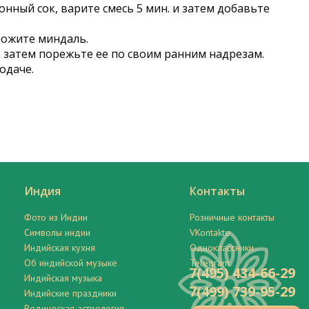
онный сок, варите смесь 5 мин. и затем добавьте
ложите миндаль.
 а затем порежьте ее по своим ранним надрезам.
одаче.
Индия
Контакты
Фото из Индии
Розничные контакты
Символы индии
VKontakte
Индийская кухня
Одноклассники
Об индийской музыке
Telegram
7(495) 434-66-29
Индийская музыка
7(499) 739-95-29
Индийские праздники
Ведическая астрология