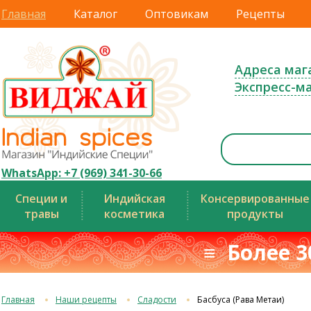
Главная
Каталог
Оптовикам
Рецепты
Адреса маг
Экспресс-м
WhatsApp: +7 (969) 341-30-66
Специи и
Индийская
Консервированные
травы
косметика
продукты
≡ Более 3
Главная
Наши рецепты
Сладости
Басбуса (Рава Метаи)