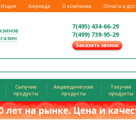
Индия
Аюрведа
О компании
Оплата и дос
7(495) 434-66-29
азинов
7(499) 739-95-29
агазин
Заказать звонок
Сыпучие
Аюрведические
Текучие
продукты
продукты
продукты
0 лет на рынке. Цена и каче