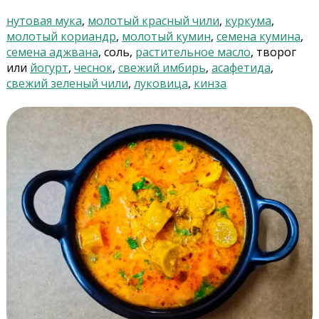
нутовая мука
,
молотый красный чили
,
куркума
,
молотый кориандр
,
молотый кумин
,
семена кумина
,
семена аджвана
, соль,
растительное масло
, творог
или
йогурт
,
чеснок
,
свежий имбирь
,
асафетида
,
свежий зеленый чили
,
луковица
,
кинза