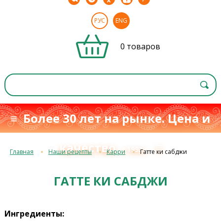
РУС
ENG
0 товаров
≡ Более 30 лет на рынке. Цена и
качество
≡
с 1993 г.
Главная
Наши рецепты
Карри
Гатте ки сабджи
ГАТТЕ КИ САБДЖИ
Ингредиенты: