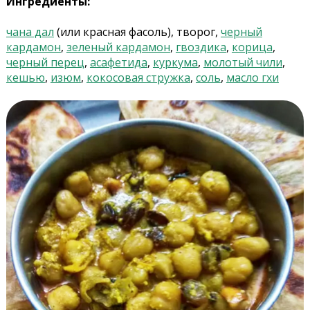
Ингредиенты:
чана дал
(или красная фасоль), творог,
черный
кардамон
,
зеленый кардамон
,
гвоздика
,
корица
,
черный перец
,
асафетида
,
куркума
,
молотый чили
,
кешью
,
изюм
,
кокосовая стружка
,
соль
,
масло гхи