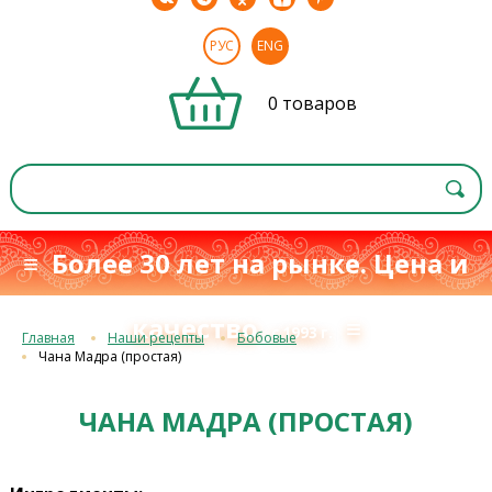
РУС
ENG
0 товаров
≡ Более 30 лет на рынке. Цена и
качество
≡
с 1993 г.
Главная
Наши рецепты
Бобовые
Чана Мадра (простая)
ЧАНА МАДРА (ПРОСТАЯ)