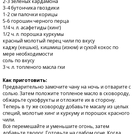
2-3 зеленых кардамона
3-4 бутончика гвоздики
1-2 см палочки корицы
5-6 горошин черного перца
1/4 ч. л. асафетиды (хинг)
1/2 ч. л. порошка куркумы
красный молотый перец чили по вкусу
каджу (кешью), кишмиш (изюм) и сухой кокос по
мере необходимости
соль по вкусу
3 ч. л. топленого масла гхи
Как приготовить:
Предварительно замочите чану на ночь и отварите с
солью. Затем положите топленое масло в сковороду,
обжарьте сухофрукты и отложите их в сторону.
Теперь в ту же сковороду добавьте масалу из целых
специй, молотые хинг и куркуму и порошок красного
чили.
Всё перемешайте и уменьшите огонь, затем
добавьте творог. Готовьте на слабом огне. Когда