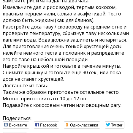
Замочите рис и чана дал на два часа.
Измельчите дал и рис с водой, тертым кокосом,
красным перцем чили, солью и асафетидой. Тесто
должно быть жидким (как для блинов).
Разогрейте доса таву / сковороду на среднем огне и
проверьте температуру, сбрызнув таву несколькими
каплями воды. Вода должна зашипеть и испариться.
Для приготовления очень тонкой хрустящей досы
налейте немного теста в половник и распределите
его по таве на небольшой площади.
Накройте крышкой и готовьте в течение минуты.
Снимите крышку и готовьте еще 30 сек., или пока
доса не станет хрустящей.
Достаньте из тавы.
Таким же образом приготовьте остальное тесто.
Можно приготовить от 10 до 12 шт.
Подавайте с кокосовым чатни или овощным рагу.
Поделиться:
Вконтакте
Facebook
Одноклассники
Twitter