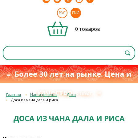
РУС
ENG
0 товаров
≡ Более 30 лет на рынке. Цена и
качество
≡
с 1993 г.
Главная
Наши рецепты
Доса
Доса из чана дала и риса
ДОСА ИЗ ЧАНА ДАЛА И РИСА