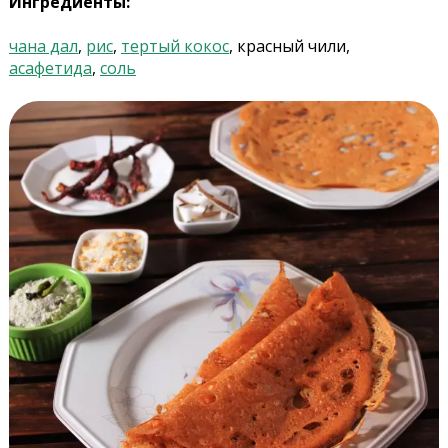
Ингредиенты:
чана дал
,
рис
,
тертый кокос
, красный чили,
асафетида
,
соль