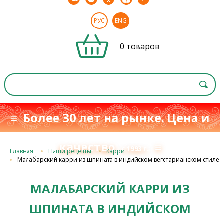
РУС
ENG
0 товаров
≡ Более 30 лет на рынке. Цена и
качество
≡
с 1993 г.
Главная
Наши рецепты
Карри
Малабарский карри из шпината в индийском вегетарианском стиле
МАЛАБАРСКИЙ КАРРИ ИЗ
ШПИНАТА В ИНДИЙСКОМ