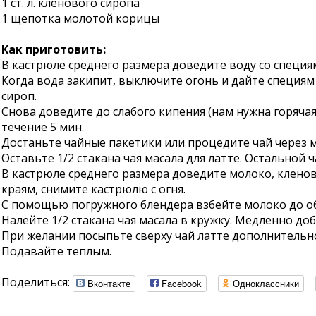
1 ст. л. кленового сиропа
1 щепотка молотой корицы
Как приготовить:
В кастрюле среднего размера доведите воду со специя
Когда вода закипит, выключите огонь и дайте специям 
сироп.
Снова доведите до слабого кипения (нам нужна горячая
течение 5 мин.
Достаньте чайные пакетики или процедите чай через м
Оставьте 1/2 стакана чая масала для латте. Остальной 
В кастрюле среднего размера доведите молоко, кленов
краям, снимите кастрюлю с огня.
С помощью погружного блендера взбейте молоко до о
Налейте 1/2 стакана чая масала в кружку. Медленно до
При желании посыпьте сверху чай латте дополнитель
Подавайте теплым.
Поделиться:
Вконтакте
Facebook
Одноклассники