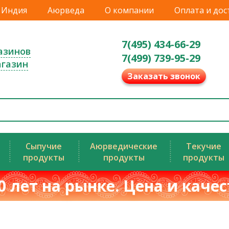
Индия
Аюрведа
О компании
Оплата и дос
7(495) 434-66-29
азинов
7(499) 739-95-29
агазин
Заказать звонок
Сыпучие
Аюрведические
Текучие
продукты
продукты
продукты
0 лет на рынке. Цена и каче