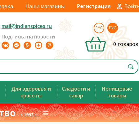
тавка
Наши магазины
Регистрация
Войт
mail@indianspices.ru
РУС
ENG
Подписка на новости
0 товаров
Для здоровья и
Сладости и
Непищевые
красоты
сахар
товары
ство
≡
с 1993 г.