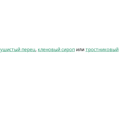
душистый перец
,
кленовый сироп
или
тростниковый