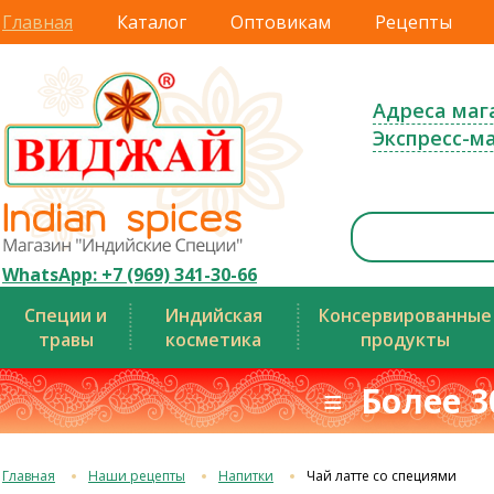
Главная
Каталог
Оптовикам
Рецепты
Адреса маг
Экспресс-м
WhatsApp: +7 (969) 341-30-66
Специи и
Индийская
Консервированные
травы
косметика
продукты
≡ Более 3
Главная
Наши рецепты
Напитки
Чай латте со специями