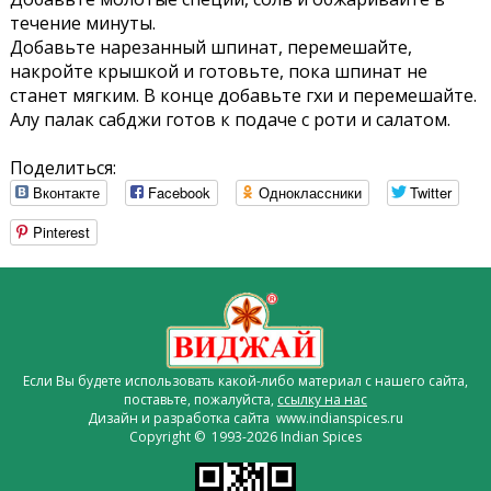
течение минуты.
Добавьте нарезанный шпинат, перемешайте,
накройте крышкой и готовьте, пока шпинат не
станет мягким. В конце добавьте гхи и перемешайте.
Алу палак сабджи готов к подаче с роти и салатом.
Поделиться:
Вконтакте
Facebook
Одноклассники
Twitter
Pinterest
Если Вы будете использовать какой-либо материал с нашего сайта,
поставьте, пожалуйста,
ссылку на нас
Дизайн и разработка сайта www.indianspices.ru
Copyright © 1993-2026 Indian Spices