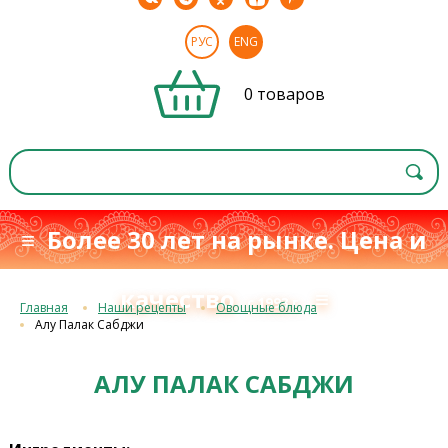
РУС
ENG
0 товаров
≡ Более 30 лет на рынке. Цена и
качество
≡
с 1993 г.
Главная
Наши рецепты
Овощные блюда
Алу Палак Сабджи
АЛУ ПАЛАК САБДЖИ