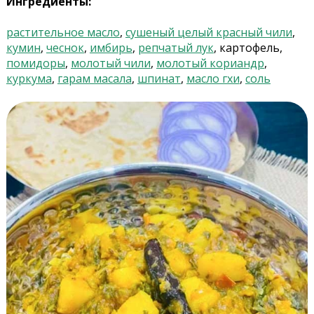
Ингредиенты:
растительное масло
,
сушеный целый красный чили
,
кумин
,
чеснок
,
имбирь
,
репчатый лук
, картофель,
помидоры
,
молотый чили
,
молотый кориандр
,
куркума
,
гарам масала
,
шпинат
,
масло гхи
,
соль