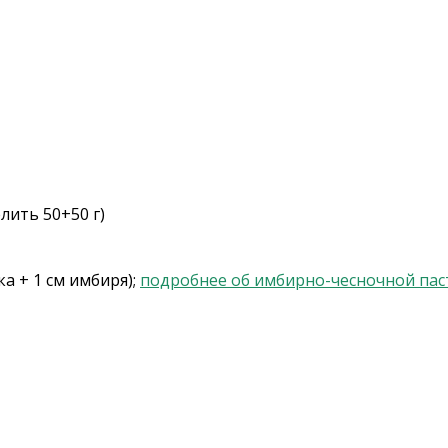
лить 50+50 г)
а + 1 см имбиря);
подробнее об имбирно-чесночной пас