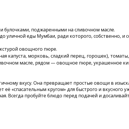
ми булочками, поджаренными на сливочном масле.
о уличной еды Мумбаи, ради которого, собственно, и с
текстурой овощного пюре.
 капуста, морковь, сладкий перец, горошек), томаты, л
ивочном масле, рядом — овощное пюре, украшенное кин
нтичному вкусу. Она превращает простые овощи в изыск
т её «спасательным кругом» для быстрого и вкусного у
я. Всегда пробуйте блюдо перед подачей и досаливайт