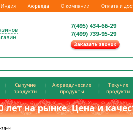
Индия
Аюрведа
О компании
Оплата и дос
7(495) 434-66-29
азинов
7(499) 739-95-29
агазин
Заказать звонок
Сыпучие
Аюрведические
Текучие
продукты
продукты
продукты
0 лет на рынке. Цена и каче
Бхаджи