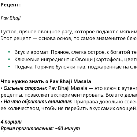
Рецепт:
Pav Bhaji
Густое, пряное овощное рагу, которое подают с мягки
Этот рецепт — основа основ, то самое знаменитое блюд
Вкус и аромат: Пряное, слегка острое, с богатой 
Ключевые ингредиенты: Овощи (картофель, цветная
Подача: Горячие булочки пав, поджаренные на сл
Что нужно знать о Pav Bhaji Masala
•
Сильные стороны:
Pav Bhaji Masala — это ключ к ауте
рецепты, позволяет экспериментировать. Всё это делае
•
На что обратить внимание:
Приправа довольно солёна
её количеством, чтобы не перебить вкус самих овощей.
4 порции
Время приготовления: ~60 минут