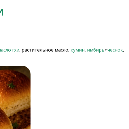
И
асло гхи
, растительное масло,
кумин
,
имбирь
+
чеснок
,