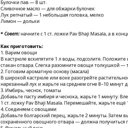
Булочки пав — 8 шт.
Сливочное масло — для обжарки булочек
Лук репчатый — 1 небольшая головка, мелко
Лимон — дольки
*
Совет:
начните с 1 ст. ложки Pav Bhaji Masala, а в кон
Как приготовить:
1. Варим овощи
В кастрюле вскипятите 1 л воды, подсолите. Положите 
стакан отвара. Слегка разомните овощи толкушкой — т
2. Готовим ароматную основу (масала)
В широкой кастрюле или воке разогрейте растительное
нарезанный лук и жарьте на среднем огне 8–10 минут д
3. Имбирь, чеснок, томаты
Добавьте пасту имбиря и чеснока, жарьте 1 минуту. Вл
1 ст. ложку Pav Bhaji Masala. Перемешайте, жарьте ещё 
4. Соединяем с овощами
Добавьте болгарский перец, жарьте 2 минуты. Затем 
сохранённого овощного отвара — должна получиться гу