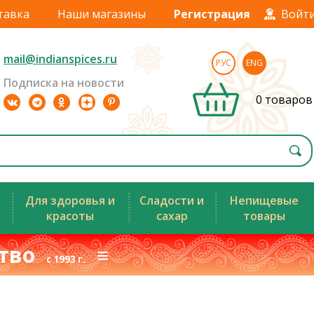
тавка
Наши магазины
Регистрация
Войт
mail@indianspices.ru
РУС
ENG
Подписка на новости
0 товаров
Для здоровья и
Сладости и
Непищевые
красоты
сахар
товары
ство
≡
с 1993 г.