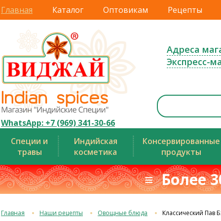
Главная
Каталог
Оптовикам
Рецепты
Адреса маг
Экспресс-м
WhatsApp: +7 (969) 341-30-66
Специи и
Индийская
Консервированные
травы
косметика
продукты
≡ Более 3
Главная
Наши рецепты
Овощные блюда
Классический Пав 