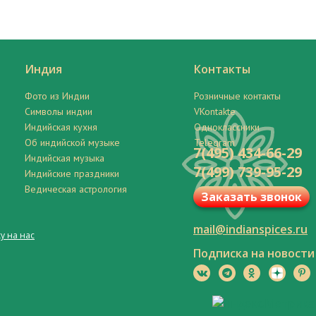
Индия
Контакты
Фото из Индии
Розничные контакты
Символы индии
VKontakte
Индийская кухня
Одноклассники
Об индийской музыке
Telegram
7(495) 434-66-29
Индийская музыка
7(499) 739-95-29
Индийские праздники
Ведическая астрология
Заказать звонок
mail@indianspices.ru
у на нас
Подписка на новости