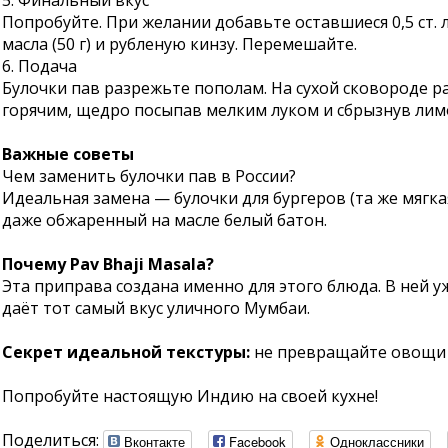
5. Финальный вкус
Попробуйте. При желании добавьте оставшиеся 0,5 ст. 
масла (50 г) и рубленую кинзу. Перемешайте.
6. Подача
Булочки пав разрежьте пополам. На сухой сковороде р
горячим, щедро посыпав мелким луком и сбрызнув лим
Важные советы
Чем заменить булочки пав в России?
Идеальная замена — булочки для бургеров (та же мягка
даже обжаренный на масле белый батон.
Почему Pav Bhaji Masala?
Эта приправа создана именно для этого блюда. В ней у
даёт тот самый вкус уличного Мумбаи.
Секрет идеальной текстуры:
не превращайте овощи в
Попробуйте настоящую Индию на своей кухне!
Поделиться:
Вконтакте
Facebook
Одноклассники