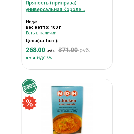
Пряность (приправа)
универсальная Короле...
Индия
Вес нетто: 100 г
Есть в наличии
Цена(за 1шт.):
268.00
371.00
руб.
руб.
в т.ч. НДС 5%