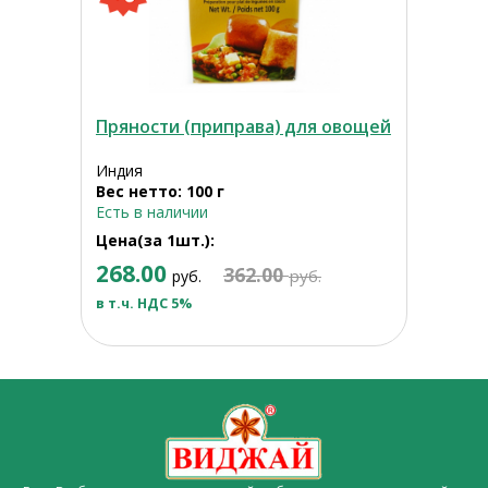
Пряности (приправа) для овощей
Индия
Вес нетто: 100 г
Есть в наличии
Цена(за 1шт.):
268.00
362.00
руб.
руб.
в т.ч. НДС 5%