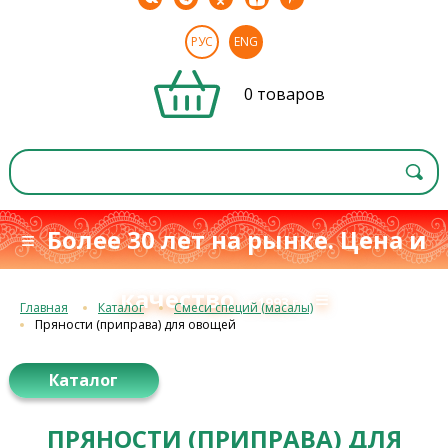
РУС
ENG
0 товаров
≡ Более 30 лет на рынке. Цена и
качество
≡
с 1993 г.
Главная
Каталог
Смеси специй (масалы)
Пряности (приправа) для овощей
Каталог
ПРЯНОСТИ (ПРИПРАВА) ДЛЯ