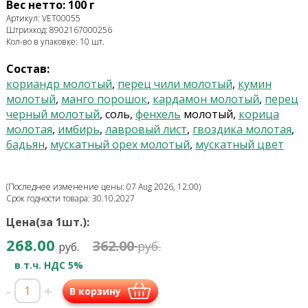
Вес нетто: 100 г
Артикул: VET00055
Штрихкод: 8902167000256
Кол-во в упаковке: 10 шт.
Состав:
кориандр молотый
,
перец чили молотый
,
кумин
молотый
,
манго порошок
,
кардамон молотый
,
перец
черный молотый
, соль,
фенхель
молотый,
корица
молотая
,
имбирь
,
лавровый лист
,
гвоздика молотая
,
бадьян
,
мускатный орех молотый
,
мускатный цвет
(Последнее изменение цены: 07 Aug 2026, 12:00)
Срок годности товара: 30.10.2027
Цена(за 1шт.):
268.00
362.00
руб.
руб.
в т.ч. НДС 5%
-
+
В корзину