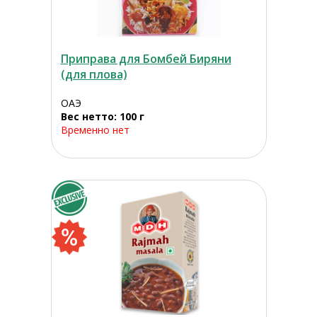
Приправа для Бомбей Биряни
(для плова)
ОАЭ
Вес нетто: 100 г
Временно нет