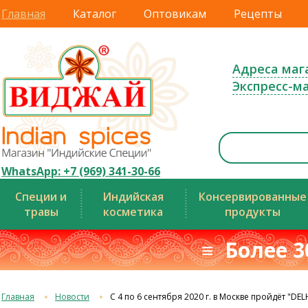
Главная
Каталог
Оптовикам
Рецепты
Адреса маг
Экспресс-м
WhatsApp: +7 (969) 341-30-66
Специи и
Индийская
Консервированные
травы
косметика
продукты
≡ Более 3
Главная
Новости
С 4 по 6 сентября 2020 г. в Москве пройдёт "DEL