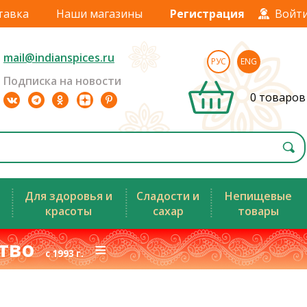
тавка
Наши магазины
Регистрация
Войт
mail@indianspices.ru
РУС
ENG
Подписка на новости
0 товаров
Для здоровья и
Сладости и
Непищевые
красоты
сахар
товары
ство
≡
с 1993 г.