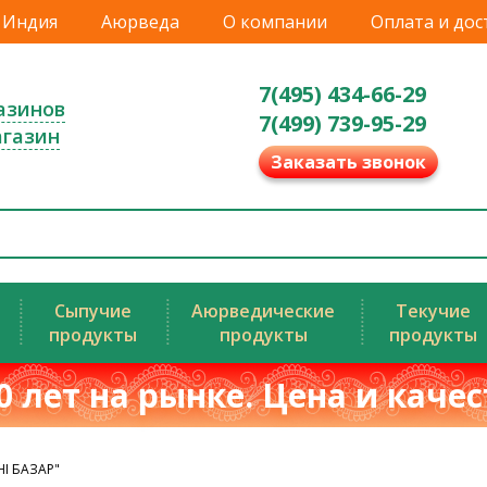
Индия
Аюрведа
О компании
Оплата и дос
7(495) 434-66-29
азинов
7(499) 739-95-29
агазин
Заказать звонок
Сыпучие
Аюрведические
Текучие
продукты
продукты
продукты
0 лет на рынке. Цена и каче
HI БАЗАР"