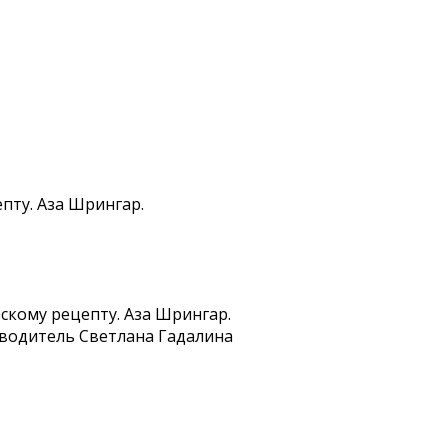
пту. Аза Шрингар.
скому рецепту. Аза Шрингар.
оводитель Светлана Гадалина