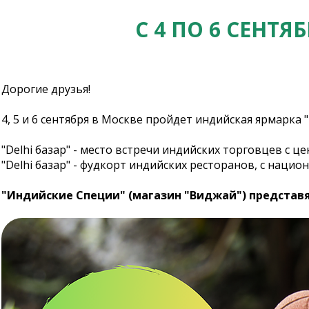
С 4 ПО 6 СЕНТЯ
Дорогие друзья!
4, 5 и 6 сентября в Москве пройдет индийская ярмарка "D
"Delhi базар" - место встречи индийских торговцев с
"Delhi базар" - фудкорт индийских ресторанов, с нацио
"Индийские Специи" (магазин "Виджай") представят