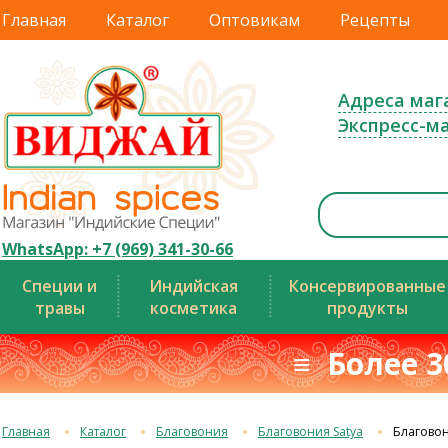
Главная
Каталог
Оптовикам
Рецепты
Адреса маг
Экспресс-м
WhatsApp: +7 (969) 341-30-66
Специи и
Индийская
Консервированные
травы
косметика
продукты
≡ Более 3
Главная
Каталог
Благовония
Благовония Satya
Благовони