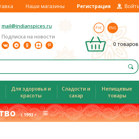
тавка
Наши магазины
Регистрация
Войт
mail@indianspices.ru
РУС
ENG
Подписка на новости
0 товаров
Для здоровья и
Сладости и
Непищевые
красоты
сахар
товары
ство
≡
с 1993 г.