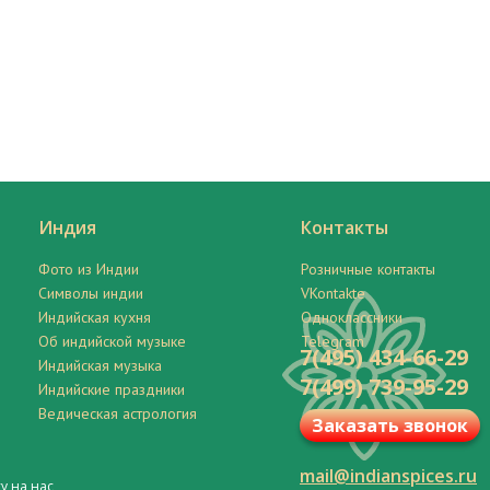
Индия
Контакты
Фото из Индии
Розничные контакты
Символы индии
VKontakte
Индийская кухня
Одноклассники
Об индийской музыке
Telegram
7(495) 434-66-29
Индийская музыка
7(499) 739-95-29
Индийские праздники
Ведическая астрология
Заказать звонок
mail@indianspices.ru
у на нас