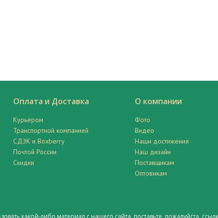
Оплата и Доставка
О компании
Курьером
Фото
Транспортной компанией
Видео
СДЭК и Boxberry
Наши достижения
Почтой России
Наш дизайн
Скидки
Поставщикам
Оптовикам
ьзовать какой-либо материал с нашего сайта, поставьте, пожалуйста,
ссылк