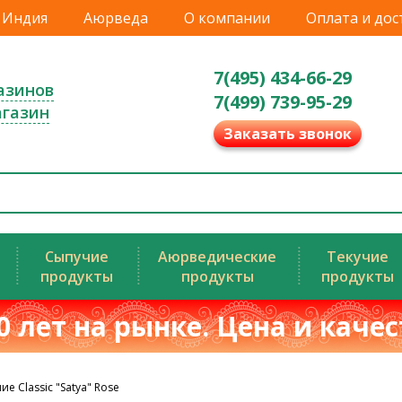
Индия
Аюрведа
О компании
Оплата и дос
7(495) 434-66-29
азинов
7(499) 739-95-29
агазин
Заказать звонок
Сыпучие
Аюрведические
Текучие
продукты
продукты
продукты
0 лет на рынке. Цена и каче
е Classic "Satya" Rose