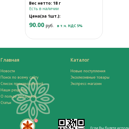
Вес нетто: 18 г
Есть в наличии
Цена(за 1шт.):
90.00
руб.
в т.ч. НДС 5%
Главная
Каталог
Новости
Новые поступления
Поиск по всему сайту
Эксклюзивные товары
Список производителей
Экспресс-магазин
Наши рецепты
О пользе продуктов
Статьи
Если Вы будете испол