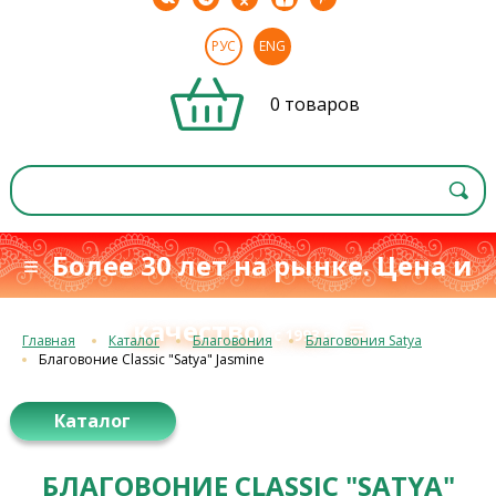
РУС
ENG
0 товаров
≡ Более 30 лет на рынке. Цена и
качество
≡
с 1993 г.
Главная
Каталог
Благовония
Благовония Satya
Благовоние Classic "Satya" Jasmine
Каталог
БЛАГОВОНИЕ CLASSIC "SATYA"