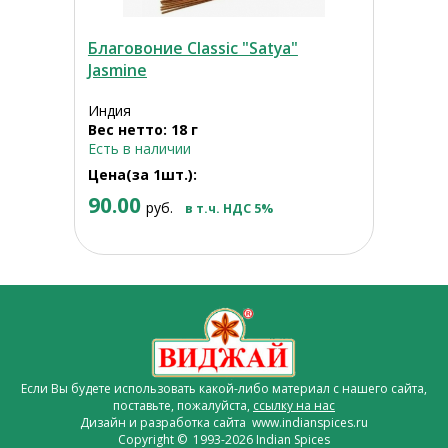
Благовоние Classic "Satya"
Jasmine
Индия
Вес нетто: 18 г
Есть в наличии
Цена(за 1шт.):
90.00
руб.
в т.ч. НДС 5%
Если Вы будете использовать какой-либо материал с нашего сайта,
поставьте, пожалуйста,
ссылку на нас
Дизайн и разработка сайта www.indianspices.ru
Copyright © 1993-2026 Indian Spices