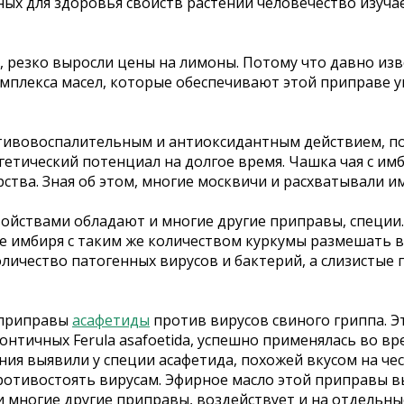
ых для здоровья свойств растений человечество изучае
, резко выросли цены на лимоны. Потому что давно изв
омплекса масел, которые обеспечивают этой приправе 
ивовоспалительным и антиоксидантным действием, по
гетический потенциал на долгое время. Чашка чая с и
тва. Зная об этом, многие москвичи и расхватывали и
ствами обладают и многие другие приправы, специи.
е имбиря с таким же количеством куркумы размешать в 
ичество патогенных вирусов и бактерий, а слизистые 
ь приправы
асафетиды
против вирусов свиного гриппа. Эт
нтичных Ferula asafoetida, успешно применялась во вре
ния выявили у специи асафетида, похожей вкусом на 
ротивостоять вирусам. Эфирное масло этой приправы вы
 многие другие приправы, воздействует и на отдельные