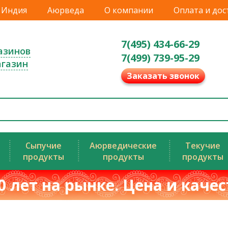
Индия
Аюрведа
О компании
Оплата и дос
7(495) 434-66-29
азинов
7(499) 739-95-29
агазин
Заказать звонок
Сыпучие
Аюрведические
Текучие
продукты
продукты
продукты
0 лет на рынке. Цена и каче