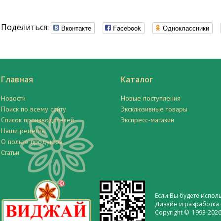
Поделиться:
Вконтакте
Facebook
Одноклассники
Главная
Каталог
Новости
Новые поступления
Поиск по всему сайту
Эксклюзивные товары
Список производителей
Экспресс-магазин
Наши рецепты
О пользе продуктов
Статьи
Если Вы будете испол
Дизайн и разработка 
Copyright © 1993-2026 