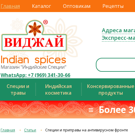
Главная
Каталог
Оптовикам
Рецепты
Адреса маг
Экспресс-м
WhatsApp: +7 (969) 341-30-66
Специи и
Индийская
Консервированные
травы
косметика
продукты
≡ Более 3
Главная
Статьи
Специи и приправы на антивирусном фронте