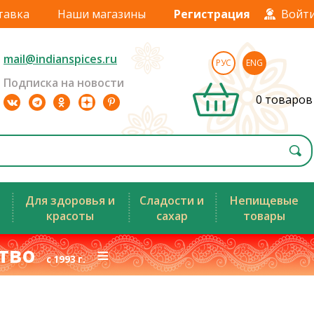
тавка
Наши магазины
Регистрация
Войт
mail@indianspices.ru
РУС
ENG
Подписка на новости
0 товаров
Для здоровья и
Сладости и
Непищевые
красоты
сахар
товары
ство
≡
с 1993 г.