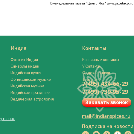
Еженедельная газета "Центр Plus" www.gazetacp.ru
Индия
Контакты
Фото из Индии
Розничные контакты
Символы индии
VKontakte
Индийская кухня
Одноклассники
Об индийской музыке
Telegram
7(495) 434-66-29
Индийская музыка
7(499) 739-95-29
Индийские праздники
Ведическая астрология
Заказать звонок
mail@indianspices.ru
у на нас
Подписка на новости