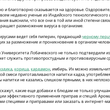
но и благотворно сказывается на здоровье. Оздоровит
совсем недавно ученые из Индийского технологического 
 выяснили, что все они в той или иной степени связы
вращает размножение вируса в организме.
 вирусами ведет себя пиперин, придающий
черному перц
их за размножение и проникновение в организм челов
Университета Лобачевского не только подтвердили изу
ожет служить противопростудным и противовирусным с
оздика
,
корица
,
кардамон
, имбирь. Их можно измельчит
этой смеси приготавливаются напитки кадха, употребл
ы напитки не казались слишком пряными, в них неплохо
скажут, какие еще добавки к блюдам не только улучшаю
ции эффективного применения приправ и специй. Аро
ми специями и приправами или заказать в интернет-ма