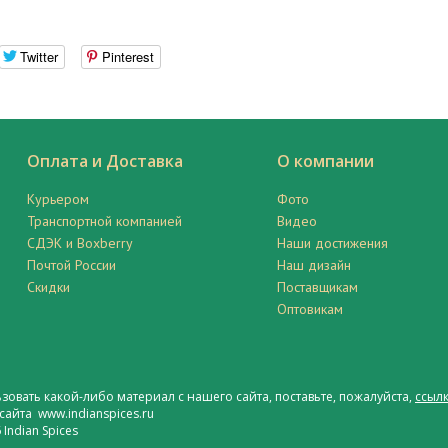
Twitter
Pinterest
Оплата и Доставка
О компании
Курьером
Фото
Транспортной компанией
Видео
СДЭК и Boxberry
Наши достижения
Почтой России
Наш дизайн
Скидки
Поставщикам
Оптовикам
ьзовать какой-либо материал с нашего сайта, поставьте, пожалуйста,
ссылк
сайта www.indianspices.ru
Indian Spices