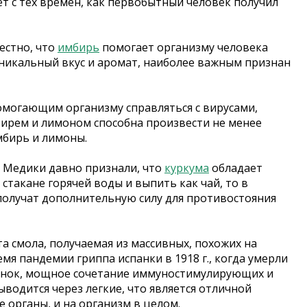
т с тех времен, как первобытный человек получил
естно, что
имбирь
помогает организму человека
уникальный вкус и аромат, наиболее важным признан
могающим организму справляться с вирусами,
мбирем и лимоном способна произвести не менее
мбирь и лимоны.
 Медики давно признали, что
куркума
обладает
стакане горячей воды и выпить как чай, то в
получат дополнительную силу для противостояния
а смола, получаемая из массивных, похожих на
мя пандемии гриппа испанки в 1918 г., когда умерли
чеснок, мощное сочетание иммуностимулирующих и
водится через легкие, что является отличной
 органы, и на организм в целом.