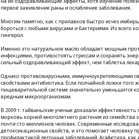
на их оздоравливающие эффекты, хотя изучение полезн
первое заживление раны и ослабление заболевания.
Многим памятно, как с прилавков быстро исчез имбирь
бороться с любыми вирусами и бактериями. Из всего к
гингерол.
Именно это натуральное масло обладает мощным прот
инфекциями, противостоять стрессам и сохранять энер
сильный оздоравливающий эффект, чем таблетка лекарс
Однако противовирусными, иммунноукрепляющими свой
свойствами антибиотика. Если полчайной ложки того ж
пищеварительной системе значительно уменьшится кол
вредным микроорганизмам.
В 2009 г. тайваньские ученые доказали эффективност
морковь корней многолетнего растения из семейства зо
почти сто миллионов человек. Современные исследова
детоксикационных свойств, и это помогает человеку п
профилактикой легочных заболеваний. Асафетида, как и