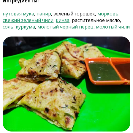
Ингредиенты:
нутовая мука
,
панир
, зеленый горошек,
морковь
,
свежий зеленый чили
,
кинза
, растительное масло,
соль
,
куркума
,
молотый черный перец
,
молотый чили