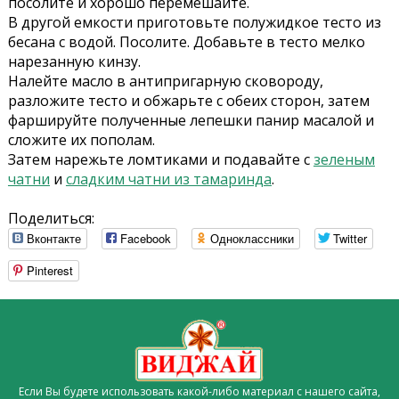
посолите и хорошо перемешайте.
В другой емкости приготовьте полужидкое тесто из
бесана с водой. Посолите. Добавьте в тесто мелко
нарезанную кинзу.
Налейте масло в антипригарную сковороду,
разложите тесто и обжарьте с обеих сторон, затем
фаршируйте полученные лепешки панир масалой и
сложите их пополам.
Затем нарежьте ломтиками и подавайте с
зеленым
чатни
и
сладким чатни из тамаринда
.
Поделиться:
Вконтакте
Facebook
Одноклассники
Twitter
Pinterest
Если Вы будете использовать какой-либо материал с нашего сайта,