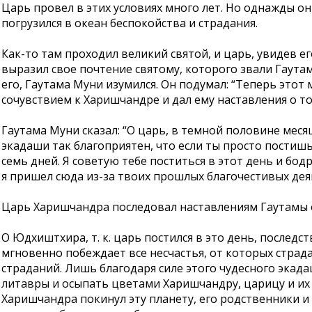
Царь провел в этих условиях много лет. Но однажды он
погрузился в океан беспокойства и страдания.
Как-то там проходил великий святой, и царь, увидев е
выразил свое почтение святому, которого звали Гаута
его, Гаутама Муни изумился. Он подумал: “Теперь это
сочувствием к Харишчандре и дал ему наставления о то
Гаутама Муни сказал: “О царь, в темной половине мес
экадаши так благоприятен, что если ты просто постишьс
семь дней. Я советую тебе поститься в этот день и бо
я пришел сюда из-за твоих прошлых благочестивых деяни
Царь Харишчандра последовал наставлениям Гаутамы 
О Юдхиштхира, т. к. царь постился в это день, последст
мгновенно побеждает все несчастья, от которых страд
страданий. Лишь благодаря силе этого чудесного экада
литавры и осыпать цветами Харишчандру, царицу и их с
Харишчандра покинул эту планету, его родственники 