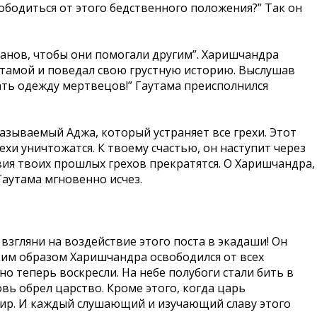
вободиться от этого бедственного положения?” Так он
хманов, чтобы они помогали другим”. Харишчандра
утамой и поведал свою грустную историю. Выслушав
рать одежду мертвецов!” Гаутама преисполнился
азываемый Аджа, который устраняет все грехи. Этот
ехи уничтожатся. К твоему счастью, он наступит через
твия твоих прошлых грехов прекратятся. О Харишчандра,
 Гаутама мгновенно исчез.
ь взгляни на воздействие этого поста в экадаши! Он
ким образом Харишчандра освободился от всех
но теперь воскресли. На небе полубоги стали бить в
вь обрел царство. Кроме этого, когда царь
мир. И каждый слушающий и изучающий славу этого