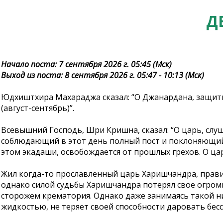
Д
Начало поста: 7 сентября 2026 г. 05:45 (Мск)
Выход из поста: 8 сентября 2026 г. 05:47 - 10:13 (Мск)
Юдхиштхира Махараджа сказал: “О Джанардана, защитн
(август-сентябрь)”.
Всевышний Господь, Шри Кришна, сказал: “О царь, слу
соблюдающий в этот день полный пост и поклоняющийся
этом экадаши, освобождается от прошлых грехов. О царь
Жил когда-то прославленный царь Харишчандра, правит
однако силой судьбы Харишчандра потерял свое огромн
сторожем крематория. Однако даже занимаясь такой низ
жидкостью, не теряет своей способности даровать бес