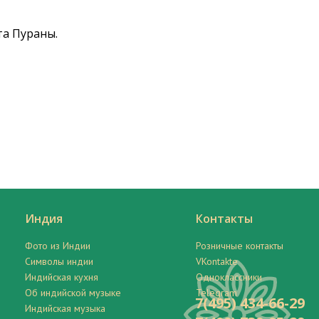
та Пураны.
Индия
Контакты
Фото из Индии
Розничные контакты
Символы индии
VKontakte
Индийская кухня
Одноклассники
Об индийской музыке
Telegram
7(495) 434-66-29
Индийская музыка