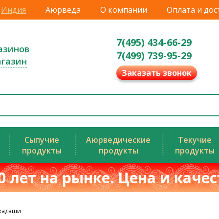
Индия
Аюрведа
О компании
Оплата и дос
7(495) 434-66-29
азинов
7(499) 739-95-29
агазин
Заказать звонок
Сыпучие
Аюрведические
Текучие
продукты
продукты
продукты
0 лет на рынке. Цена и каче
Экадаши