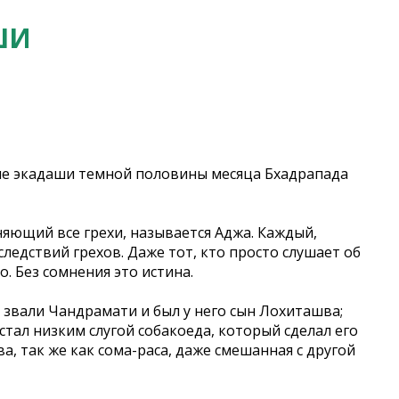
ШИ
ние экадаши темной половины месяца Бхадрапада
няющий все грехи, называется Аджа. Каждый,
едствий грехов. Даже тот, кто просто слушает об
. Без сомнения это истина.
 звали Чандрамати и был у него сын Лохиташва;
тал низким слугой собакоеда, который сделал его
, так же как сома-раса, даже смешанная с другой