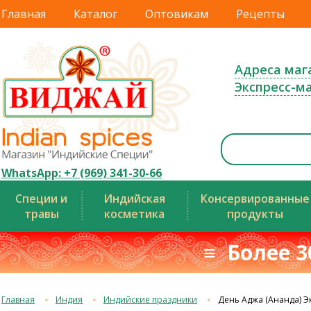
Главная
Каталог
Оптовикам
Рецепты
Адреса маг
Экспресс-м
WhatsApp: +7 (969) 341-30-66
Специи и
Индийская
Консервированные
травы
косметика
продукты
≡ Более 3
Главная
Индия
Индийские праздники
День Аджа (Ананда) 