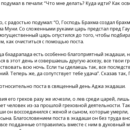
 подумал в печали: “Что мне делать? Куда идти? Как ос
го, с радостью подумал: “О, Господь Брахма создал бра
ма Муни. Со сложенными руками царь предстал пред Га
т могущественный царь опустился до того, чтобы подби
м, как очиститься с помощью поста.
яца бхадрапада есть особенно благоприятный экадаши, н
я в этот день и совершаешь другую аскезу, все твои гр
дрствовать всю ночь. Если ты сделаешь так, все последс
й. Теперь же, да сопутствует тебе удача”. Сказав так,
относительно поста в священный день Аджа экадаши.
вия его грехов разу же исчезли, о лев среди царей, лиш
ает человек из-за прошлой греховной деятельности. Та
ши он воссоединился с женой и сыном, которые умерли, 
ына. Благословением поста в экадаши он без труда вно
и все подданные отправились вместе с ним в духовный 