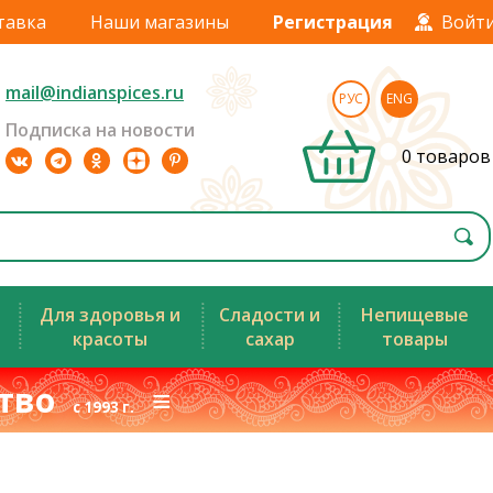
тавка
Наши магазины
Регистрация
Войт
mail@indianspices.ru
РУС
ENG
Подписка на новости
0 товаров
Для здоровья и
Сладости и
Непищевые
красоты
сахар
товары
ство
≡
с 1993 г.