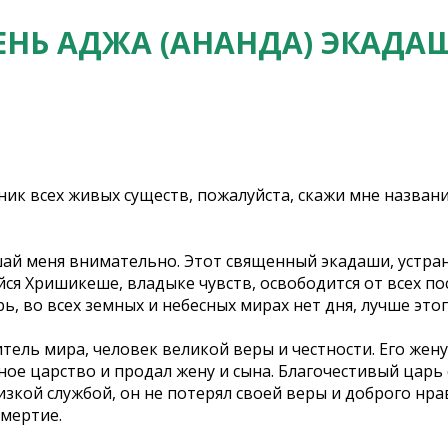
ЕНЬ АДЖА (АНАНДА) ЭКАДА
ик всех живых существ, пожалуйста, скажи мне назва
шай меня внимательно. Этот священный экадаши, устра
 Хришикеше, владыке чувств, освободится от всех посл
, во всех земных и небесных мирах нет дня, лучше этого
ель мира, человек великой веры и честности. Его жену
ое царство и продал жену и сына. Благочестивый царь с
кой службой, он не потерял своей веры и доброго нрава
смертие.