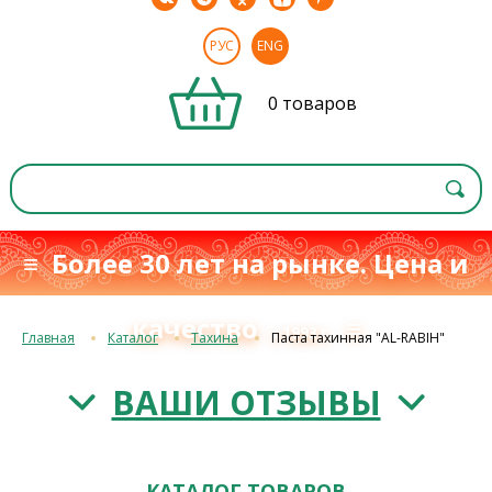
РУС
ENG
0 товаров
≡ Более 30 лет на рынке. Цена и
качество
≡
с 1993 г.
Главная
Каталог
Тахина
Паста тахинная "AL-RABIH"
ВАШИ ОТЗЫВЫ
КАТАЛОГ ТОВАРОВ