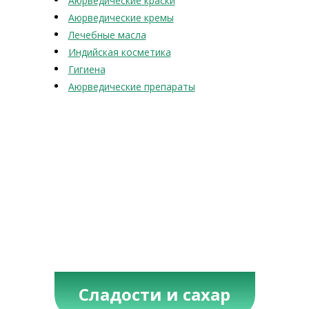
Аюрведические краски
Аюрведические кремы
Лечебные масла
Индийская косметика
Гигиена
Аюрведические препараты
Сладости и сахар