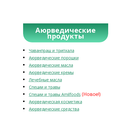
Аюрведические
продукты
Чаванпраш и трипхала
Аюрведические порошки
Аюрведические масла
Аюрведические кремы
Лечебные масла
Специи и травы
(Новое!)
Специи и травы Amilfoods
Аюрведическая косметика
Аюрведические средства