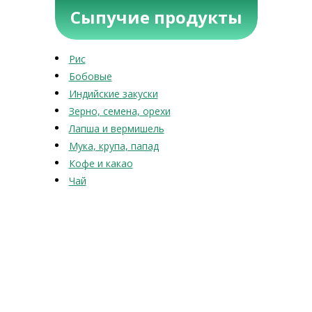
Сыпучие продукты
Рис
Бобовые
Индийские закуски
Зерно, семена, орехи
Лапша и вермишель
Мука, крупа, папад
Кофе и какао
Чай