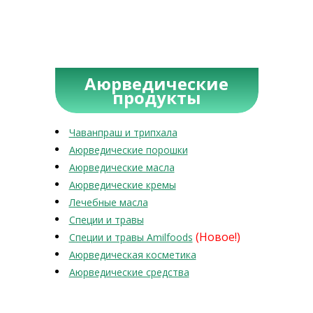
Аюрведические
продукты
Чаванпраш и трипхала
Аюрведические порошки
Аюрведические масла
Аюрведические кремы
Лечебные масла
Специи и травы
(Новое!)
Специи и травы Amilfoods
Аюрведическая косметика
Аюрведические средства