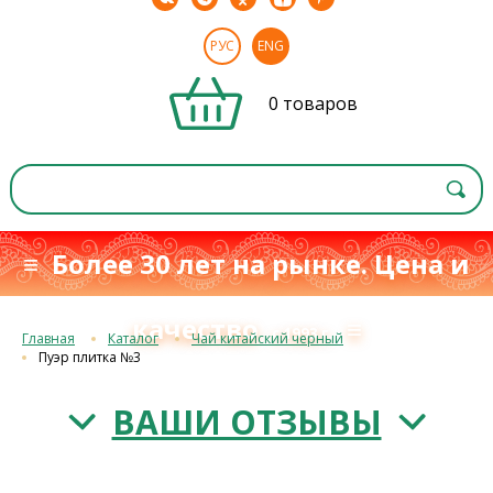
РУС
ENG
0 товаров
≡ Более 30 лет на рынке. Цена и
качество
≡
с 1993 г.
Главная
Каталог
Чай китайский черный
Пуэр плитка №3
ВАШИ ОТЗЫВЫ