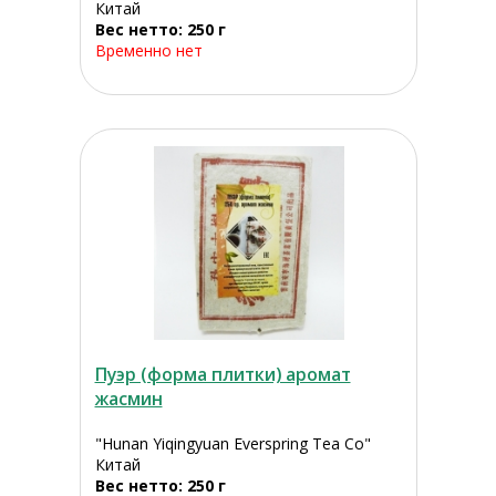
Китай
Вес нетто: 250 г
Временно нет
Пуэр (форма плитки) аромат
жасмин
"Hunan Yiqingyuan Everspring Tea Co"
Китай
Вес нетто: 250 г