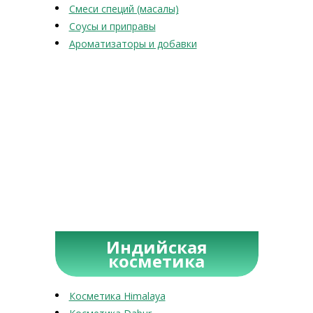
Смеси специй (масалы)
Соусы и приправы
Ароматизаторы и добавки
Индийская
косметика
Косметика Himalaya