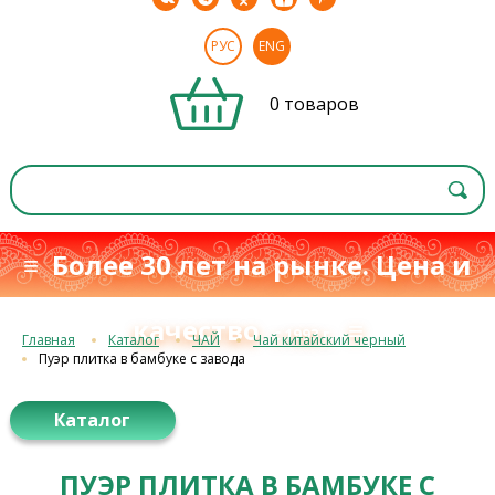
РУС
ENG
0 товаров
≡ Более 30 лет на рынке. Цена и
качество
≡
с 1993 г.
Главная
Каталог
ЧАЙ
Чай китайский черный
Пуэр плитка в бамбуке с завода
Каталог
ПУЭР ПЛИТКА В БАМБУКЕ С