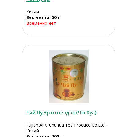
Китай
Вес нетто: 50 г
Временно нет
Чай Пу Эр в гнёздах (Чю Хуа)
Fujian Anxi Chuhua Tea Produce Co.Ltd.,
Китай
Вес нетто: 100 г