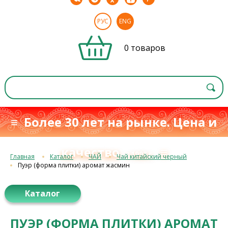
РУС
ENG
0 товаров
≡ Более 30 лет на рынке. Цена и
качество
≡
с 1993 г.
Главная
Каталог
ЧАЙ
Чай китайский черный
Пуэр (форма плитки) аромат жасмин
Каталог
ПУЭР (ФОРМА ПЛИТКИ) АРОМАТ