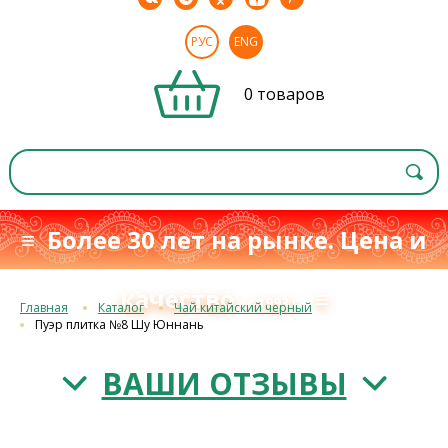
РУС
ENG
0 товаров
≡ Более 30 лет на рынке. Цена и
качество
≡
с 1993 г.
Главная
Каталог
Чай китайский черный
Пуэр плитка №8 Шу Юннань
ВАШИ ОТЗЫВЫ