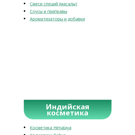
Смеси специй (масалы)
Соусы и приправы
Ароматизаторы и добавки
Индийская
косметика
Косметика Himalaya