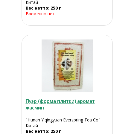
Китай
Вес нетто: 250 г
Временно нет
Пуэр (форма плитки) аромат
жасмин
"Hunan Yiqingyuan Everspring Tea Co"
Китай
Вес нетто: 250 г