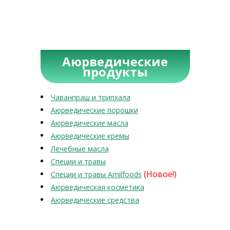
Аюрведические
продукты
Чаванпраш и трипхала
Аюрведические порошки
Аюрведические масла
Аюрведические кремы
Лечебные масла
Специи и травы
(Новое!)
Специи и травы Amilfoods
Аюрведическая косметика
Аюрведические средства