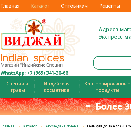
Главная
Каталог
Оптовикам
Рецепты
Адреса маг
Экспресс-м
WhatsApp: +7 (969) 341-30-66
Специи и
Индийская
Консервированные
травы
косметика
продукты
≡ Более 3
Главная
Каталог
Аюрведа - Гигиена
Гель для душа Алоэ (Пер