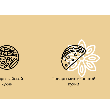
ары тайской
Товары мексиканской
кухни
кухни