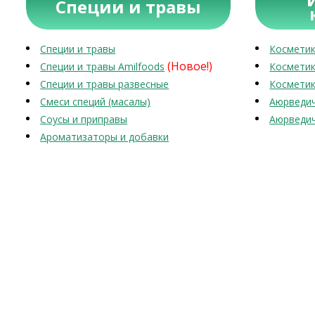
Специи и травы
Специи и травы
Косметик
(Новое!)
Специи и травы Amilfoods
Косметик
Специи и травы развесные
Косметик
Смеси специй (масалы)
Аюрведич
Соусы и приправы
Аюрведич
Ароматизаторы и добавки