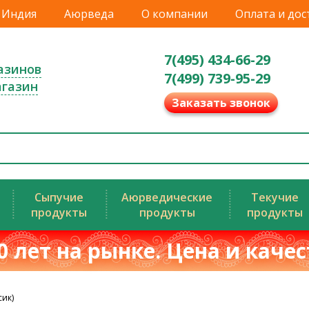
Индия
Аюрведа
О компании
Оплата и дос
7(495) 434-66-29
азинов
7(499) 739-95-29
агазин
Заказать звонок
Сыпучие
Аюрведические
Текучие
продукты
продукты
продукты
0 лет на рынке. Цена и каче
сик)