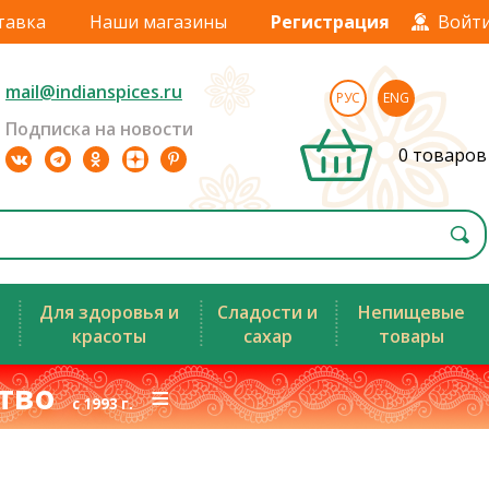
тавка
Наши магазины
Регистрация
Войт
mail@indianspices.ru
РУС
ENG
Подписка на новости
0 товаров
Для здоровья и
Сладости и
Непищевые
красоты
сахар
товары
ство
≡
с 1993 г.