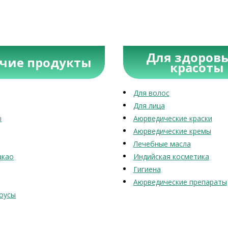
Для здоровь
учие продукты
красоты
Для волос
Для лица
ы
Аюрведические краски
Аюрведические кремы
Лечебные масла
акао
Индийская косметика
Гигиена
Аюрведические препараты
оусы