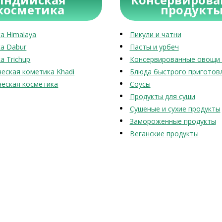
косметика
продукт
а Himalaya
Пикули и чатни
а Dabur
Пасты и урбеч
а Trichup
Консервированные овощи 
еская кометика Khadi
Блюда быстрого приготов
еская косметика
Соусы
Продукты для суши
Сушеные и сухие продукты
Замороженные продукты
Веганские продукты