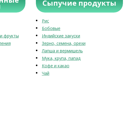
Сыпучие продукты
ы
Рис
Бобовые
и фрукты
Индийские закуски
ления
Зерно, семена, орехи
Лапша и вермишель
Мука, крупа, папад
Кофе и какао
Чай