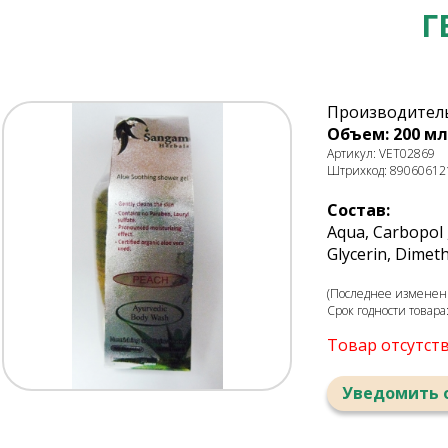
Г
Производитель
Объем: 200 мл
Артикул: VET02869
Штрихкод: 89060612
Состав:
Aqua, Carbopol ,
Glycerin, Dimeth
(Последнее изменени
Срок годности товара
Товар отсутст
Уведомить 