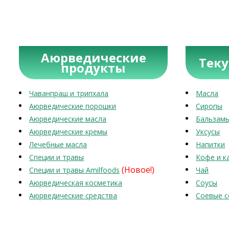
Аюрведические
Тек
продукты
Чаванпраш и трипхала
Масла
Аюрведические порошки
Сиропы
Аюрведические масла
Бальзам
Аюрведические кремы
Уксусы
Лечебные масла
Напитки
Специи и травы
Кофе и к
(Новое!)
Специи и травы Amilfoods
Чай
Аюрведическая косметика
Соусы
Аюрведические средства
Соевые с