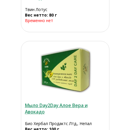
Твин Лотус
Вес нетто: 80 г
Временно нет
Мыло Day2Day Алое Вера и
Авокадо
Био Хербал Продактс Лтд., Непал
Вес нетто: 100 г