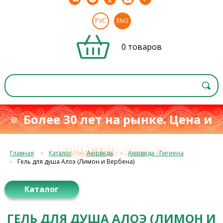
РУС
ENG
0 товаров
≡ Более 30 лет на рынке. Цена и
качество
≡
с 1993 г.
Главная
Каталог
Аюрведа
Аюрведа - Гигиена
Гель для душа Алоэ (Лимон и Вербена)
Каталог
ГЕЛЬ ДЛЯ ДУША АЛОЭ (ЛИМОН И