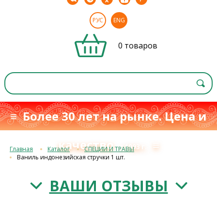
РУС
ENG
0 товаров
≡ Более 30 лет на рынке. Цена и
качество
≡
с 1993 г.
Главная
Каталог
СПЕЦИИ И ТРАВЫ
Ваниль индонезийская стручки 1 шт.
ВАШИ ОТЗЫВЫ