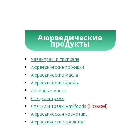
Аюрведические
продукты
Чаванпраш и трипхала
Аюрведические порошки
Аюрведические масла
Аюрведические кремы
Лечебные масла
Специи и травы
(Новое!)
Специи и травы Amilfoods
Аюрведическая косметика
Аюрведические средства