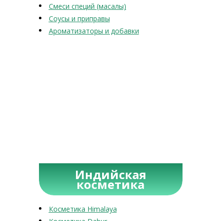
Смеси специй (масалы)
Соусы и приправы
Ароматизаторы и добавки
Индийская
косметика
Косметика Himalaya