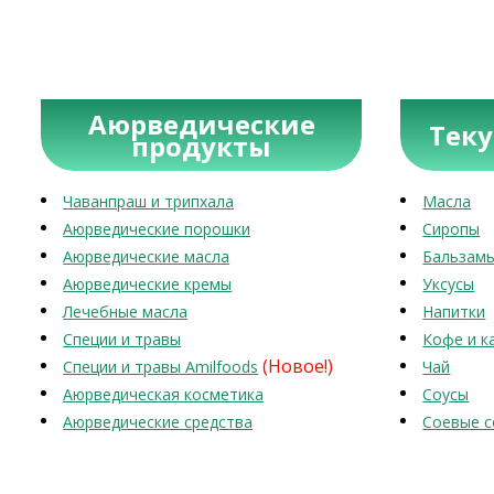
Аюрведические
Тек
продукты
Чаванпраш и трипхала
Масла
Аюрведические порошки
Сиропы
Аюрведические масла
Бальзам
Аюрведические кремы
Уксусы
Лечебные масла
Напитки
Специи и травы
Кофе и к
(Новое!)
Специи и травы Amilfoods
Чай
Аюрведическая косметика
Соусы
Аюрведические средства
Соевые с