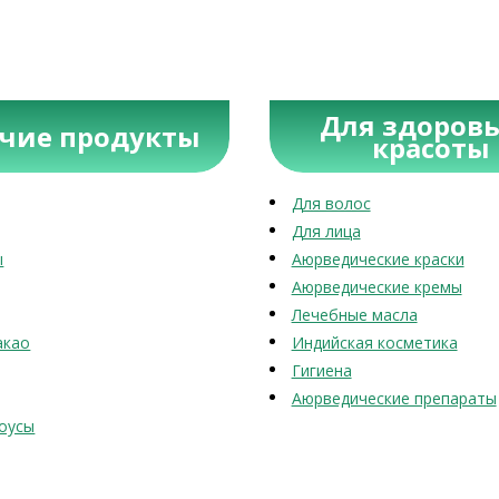
Для здоровь
учие продукты
красоты
Для волос
Для лица
ы
Аюрведические краски
Аюрведические кремы
Лечебные масла
акао
Индийская косметика
Гигиена
Аюрведические препараты
оусы