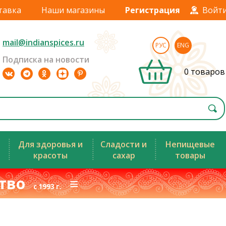
тавка
Наши магазины
Регистрация
Войт
mail@indianspices.ru
РУС
ENG
Подписка на новости
0 товаров
Для здоровья и
Сладости и
Непищевые
красоты
сахар
товары
ство
≡
с 1993 г.