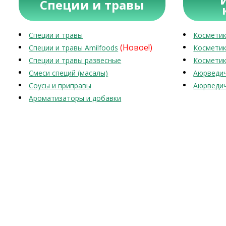
Специи и травы
Специи и травы
Косметик
(Новое!)
Специи и травы Amilfoods
Косметик
Специи и травы развесные
Косметик
Смеси специй (масалы)
Аюрведич
Соусы и приправы
Аюрведич
Ароматизаторы и добавки