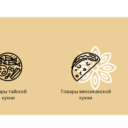
ары тайской
Товары мексиканской
кухни
кухни