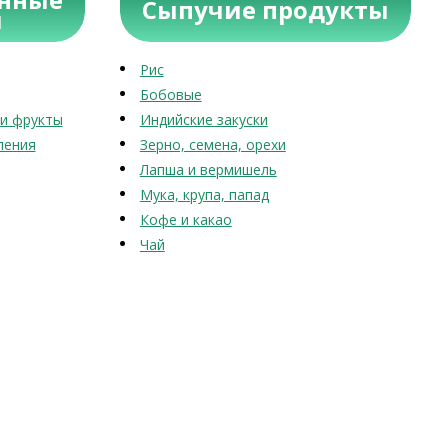
Сыпучие продукты
ы
Рис
Бобовые
и фрукты
Индийские закуски
ления
Зерно, семена, орехи
Лапша и вермишель
Мука, крупа, папад
Кофе и какао
Чай