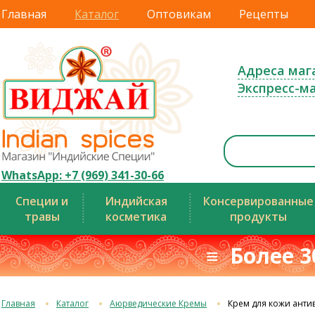
Главная
Каталог
Оптовикам
Рецепты
Адреса маг
Экспресс-м
WhatsApp: +7 (969) 341-30-66
Специи и
Индийская
Консервированные
травы
косметика
продукты
≡ Более 3
Главная
Каталог
Аюрведические Кремы
Крем для кожи анти