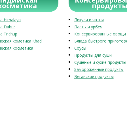
косметика
продукт
а Himalaya
Пикули и чатни
а Dabur
Пасты и урбеч
а Trichup
Консервированные овощи 
еская кометика Khadi
Блюда быстрого приготов
еская косметика
Соусы
Продукты для суши
Сушеные и сухие продукты
Замороженные продукты
Веганские продукты