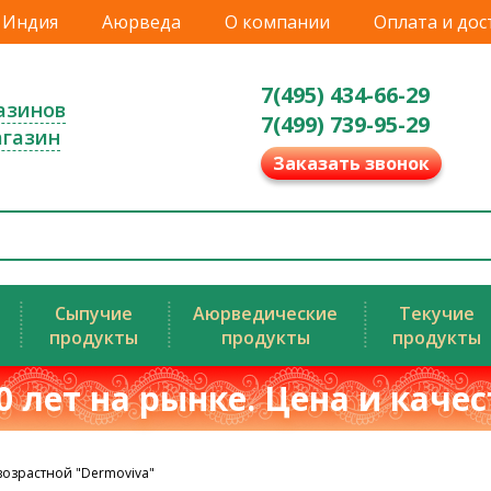
Индия
Аюрведа
О компании
Оплата и дос
7(495) 434-66-29
азинов
7(499) 739-95-29
агазин
Заказать звонок
Сыпучие
Аюрведические
Текучие
продукты
продукты
продукты
0 лет на рынке. Цена и каче
возрастной "Dermoviva"