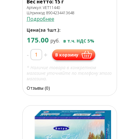
Вес нетто: 15 г
Артикул: VET11440
Штрихкод: 8904234413648
Подробнее
Цена(за 1шт.):
175.00
руб.
в т.ч. НДС 5%
-
+
В корзину
* Наличие товара в конкретном
магазине уточняйте по телефону этого
магазина.
Отзывы (0)