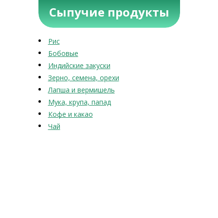
Сыпучие продукты
Рис
Бобовые
Индийские закуски
Зерно, семена, орехи
Лапша и вермишель
Мука, крупа, папад
Кофе и какао
Чай