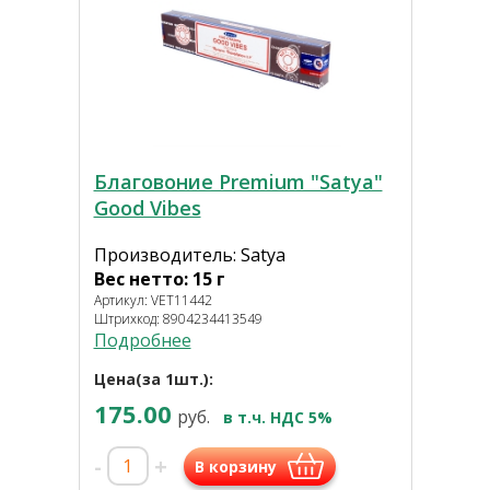
Благовоние Premium "Satya"
Good Vibes
Производитель: Satya
Вес нетто: 15 г
Артикул: VET11442
Штрихкод: 8904234413549
Подробнее
Цена(за 1шт.):
175.00
руб.
в т.ч. НДС 5%
-
+
В корзину