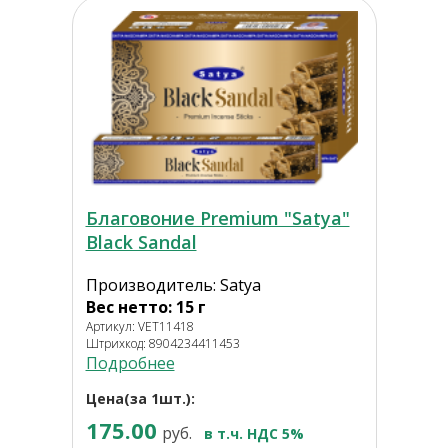
Благовоние Premium "Satya"
Black Sandal
Производитель: Satya
Вес нетто: 15 г
Артикул: VET11418
Штрихкод: 8904234411453
Подробнее
Цена(за 1шт.):
175.00
руб.
в т.ч. НДС 5%