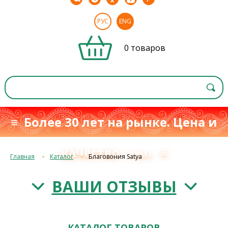
РУС
ENG
0 товаров
≡ Более 30 лет на рынке. Цена и
качество
≡
с 1993 г.
Главная
Каталог
Благовония Satya
ВАШИ ОТЗЫВЫ
КАТАЛОГ ТОВАРОВ