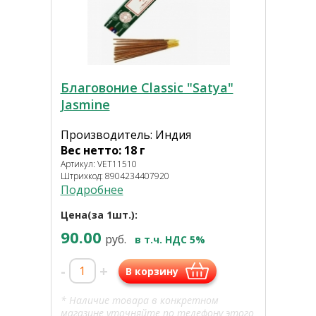
Благовоние Classic "Satya"
Jasmine
Производитель: Индия
Вес нетто: 18 г
Артикул: VET11510
Штрихкод: 8904234407920
Подробнее
Цена(за 1шт.):
90.00
руб.
в т.ч. НДС 5%
-
+
В корзину
* Наличие товара в конкретном
магазине уточняйте по телефону этого