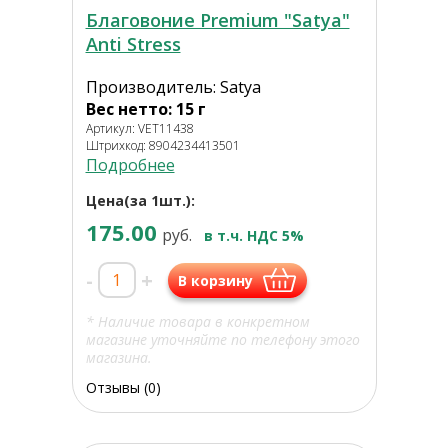
Благовоние Premium "Satya"
Anti Stress
Производитель: Satya
Вес нетто: 15 г
Артикул: VET11438
Штрихкод: 8904234413501
Подробнее
Цена(за 1шт.):
175.00
руб.
в т.ч. НДС 5%
-
+
В корзину
* Наличие товара в конкретном
магазине уточняйте по телефону этого
магазина.
Отзывы (0)