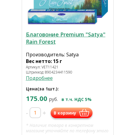
Благовоние Premium "Satya"
Rain Forest
Производитель: Satya
Вес нетто: 15 г
Артикул: VET11421
Штрихкод: 8904234411590
Подробнее
Цена(за 1шт.):
175.00
руб.
в т.ч. НДС 5%
-
+
В корзину
* Наличие товара в конкретном
магазине уточняйте по телефону этого