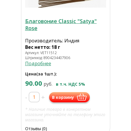
Благовоние Classic "Satya"
Rose
Производитель: Индия
Вес нетто: 18 г
Артикул: VET11512
Штрихкод: 8904234407906
Подробнее
Цена(за 1шт.):
90.00
руб.
в т.ч. НДС 5%
-
+
В корзину
* Наличие товара в конкретном
магазине уточняйте по телефону этого
магазина.
Отзывы (0)