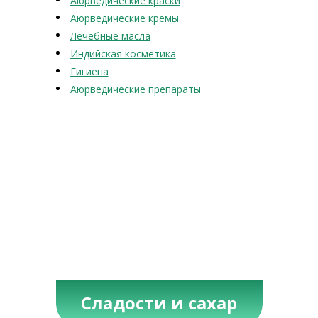
Аюрведические краски
Аюрведические кремы
Лечебные масла
Индийская косметика
Гигиена
Аюрведические препараты
Сладости и сахар