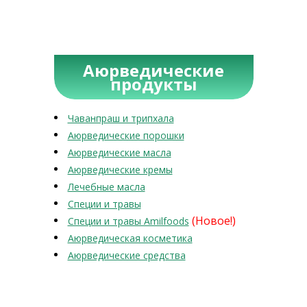
Аюрведические
продукты
Чаванпраш и трипхала
Аюрведические порошки
Аюрведические масла
Аюрведические кремы
Лечебные масла
Специи и травы
(Новое!)
Специи и травы Amilfoods
Аюрведическая косметика
Аюрведические средства