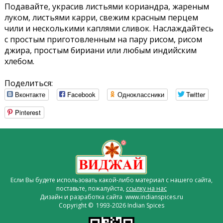
Подавайте, украсив листьями кориандра, жареным
луком, листьями карри, свежим красным перцем
чили и несколькими каплями сливок. Наслаждайтесь
с простым приготовленным на пару рисом, рисом
джира, простым бириани или любым индийским
хлебом.
Поделиться:
Вконтакте
Facebook
Одноклассники
Twitter
Pinterest
Если Вы будете использовать какой-либо материал с нашего сайта,
поставьте, пожалуйста,
ссылку на нас
Дизайн и разработка сайта www.indianspices.ru
Copyright © 1993-2026 Indian Spices