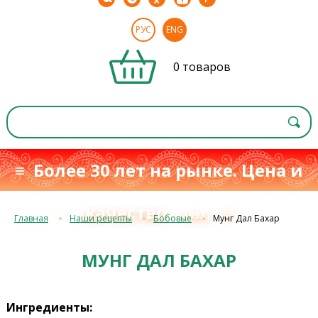
РУС
ENG
0 товаров
≡ Более 30 лет на рынке. Цена и
качество
≡
с 1993 г.
Главная
Наши рецепты
Бобовые
Мунг Дал Бахар
МУНГ ДАЛ БАХАР
Ингредиенты: