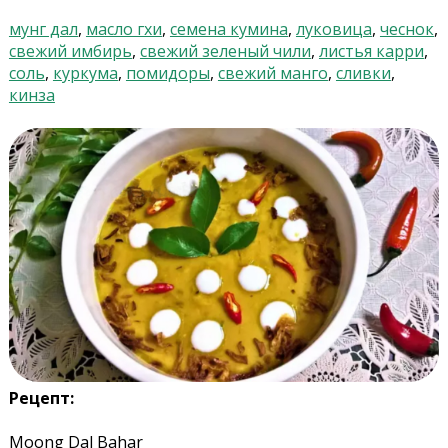
мунг дал
,
масло гхи
,
семена кумина
,
луковица
,
чеснок
,
свежий имбирь
,
свежий зеленый чили
,
листья карри
,
соль
,
куркума
,
помидоры
,
свежий манго
,
сливки
,
кинза
Рецепт:
Moong Dal Bahar