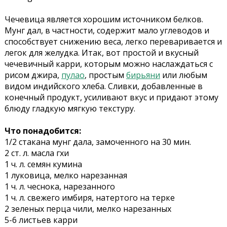
Чечевица является хорошим источником белков.
Мунг дал, в частности, содержит мало углеводов и
способствует снижению веса, легко переваривается и
легок для желудка. Итак, вот простой и вкусный
чечевичный карри, которым можно наслаждаться с
рисом джира,
пулао
, простым
бирьяни
или любым
видом индийского хлеба. Сливки, добавленные в
конечный продукт, усиливают вкус и придают этому
блюду гладкую мягкую текстуру.
Что понадобится:
1/2 стакана мунг дала, замоченного на 30 мин.
2 ст. л. масла гхи
1 ч. л. семян кумина
1 луковица, мелко нарезанная
1 ч. л. чеснока, нарезанного
1 ч. л. свежего имбиря, натертого на терке
2 зеленых перца чили, мелко нарезанных
5-6 листьев карри