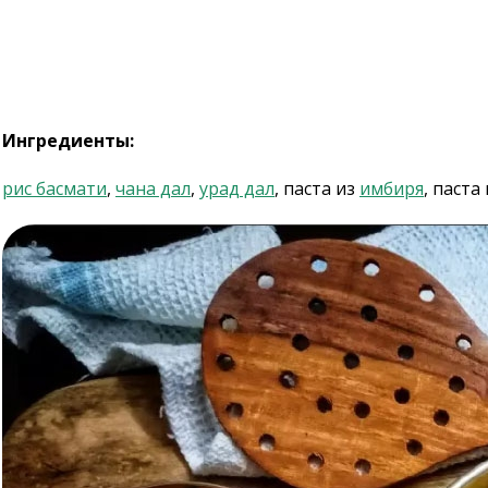
Ингредиенты:
рис басмати
,
чана дал
,
урад дал
, паста из
имбиря
, паста