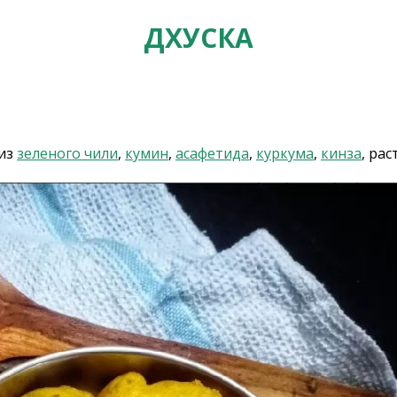
ДХУСКА
 из
зеленого чили
,
кумин
,
асафетида
,
куркума
,
кинза
, ра