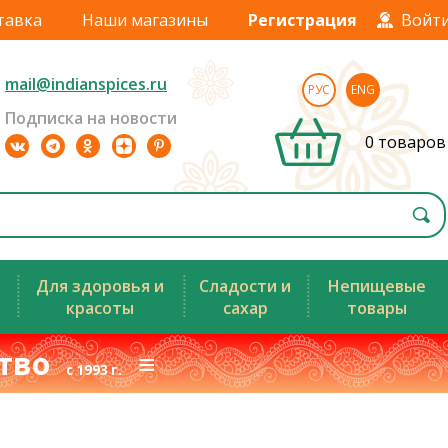
тавка
Наши магазины
Регистрация
Войт
mail@indianspices.ru
РУС
ENG
Подписка на новости
0 товаров
Для здоровья и
Сладости и
Непищевые
красоты
сахар
товары
ство
≡
с 1993 г.