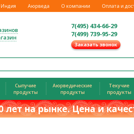
Индия
Аюрведа
О компании
Оплата и дос
7(495) 434-66-29
азинов
7(499) 739-95-29
агазин
Заказать звонок
Сыпучие
Аюрведические
Текучие
продукты
продукты
продукты
0 лет на рынке. Цена и каче