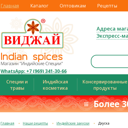
Главная
Каталог
Оптовикам
Рецепты
Адреса маг
Экспресс-м
WhatsApp: +7 (969) 341-30-66
Специи и
Индийская
Консервированные
травы
косметика
продукты
≡ Более 3
Главная
Наши рецепты
Индийские закуски
Дхуска