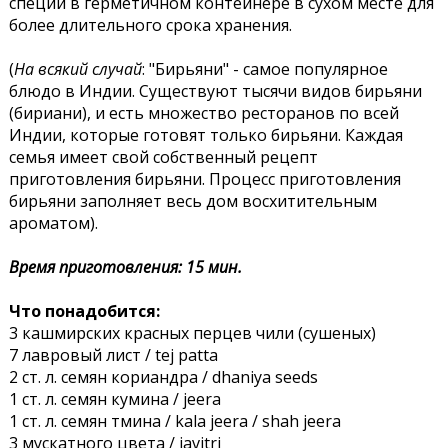
специй в герметичном контейнере в сухом месте для
более длительного срока хранения.
(
На всякий случай
: "Бирьяни" - самое популярное
блюдо в Индии. Существуют тысячи видов бирьяни
(бириани), и есть множество ресторанов по всей
Индии, которые готовят только бирьяни. Каждая
семья имеет свой собственный рецепт
приготовления бирьяни. Процесс приготовления
бирьяни заполняет весь дом восхитительным
ароматом).
Время приготовления: 15 мин.
Что понадобится:
3 кашмирских красных перцев чили (сушеных)
7 лавровый лист / tej patta
2 ст. л. семян кориандра / dhaniya seeds
1 ст. л. семян кумина / jeera
1 ст. л. семян тмина / kala jeera / shah jeera
3 мускатного цвета / javitri