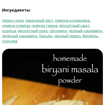
Ингредиенты:
перец чили
,
лавровый лист
,
семена кориандра
,
семена кумина
,
семена тмина
,
мускатный цвет
,
корица
,
мускатный орех
,
гвоздика
,
черный кардамон
,
зеленый кардамон
,
бадьян
,
черный перец
,
фенхель
,
куркума