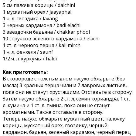
5 см палочка корицы / dalchini
1 мускатный орех / jaayaphal
1 ч. л. гвоздика / lavang
3 черных кардамона / badi elachi
3 звездочки бадьяна / chakkar phool
10 стручков зеленого кардамона / elachi
1 ст. л. черного перца / kali mirch
1 ч. л. фенхеля / saunf
1/2 ч. л. куркумы / haldi
Как приготовить:
В сковороде с толстым дном насухо обжарьте (без
масла) 3 красных перца чили и 7 лавровых листьев,
пока они не станут хрустящими. Отставьте в сторону.
Затем насухо обжарьте 2 ст. л. семян кориандра, 1 ст.
л. кумина и 1 ст. л. тмина, пока они не станут
ароматными. Также отставьте в сторону.
Теперь насухо обжарьте мускатный цвет, палочку
корицы, мускатный орех, гвоздику, черный
кардамон, бадьян, зеленый кардамон, черный перец