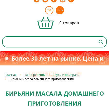
РУС
ENG
0 товаров
≡ Более 30 лет на рынке. Цена и
качество
≡
с 1993 г.
Главная
Наши рецепты
Соусы и приправы
Бирьяни масала домашнего приготовления
БИРЬЯНИ МАСАЛА ДОМАШНЕГО
ПРИГОТОВЛЕНИЯ