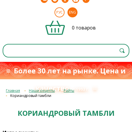
РУС
ENG
0 товаров
≡ Более 30 лет на рынке. Цена и
качество
≡
с 1993 г.
Главная
Наши рецепты
Райты
Кориандровый тамбли
КОРИАНДРОВЫЙ ТАМБЛИ