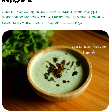
Ингредиенты:
листья кориандра
,
зеленый свежий чили
,
йогурт
,
кокосовое молоко
, соль,
масло гхи
,
семена горчицы
,
семена кумина
,
листья карри
,
асафетида