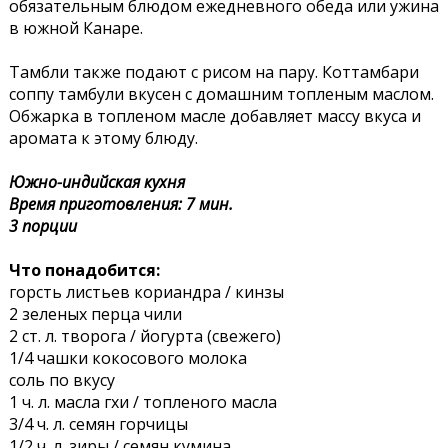
обязательным блюдом ежедневного обеда или ужина
в южной Канаре.
Тамбли также подают с рисом на пару. Коттамбари
соппу тамбули вкусен с домашним топленым маслом.
Обжарка в топленом масле добавляет массу вкуса и
аромата к этому блюду.
Южно-индийская кухня
Время приготовления: 7 мин.
3 порции
Что понадобится:
горсть листьев кориандра / кинзы
2 зеленых перца чили
2 ст. л. творога / йогурта (свежего)
1/4 чашки кокосового молока
соль по вкусу
1 ч. л. масла гхи / топленого масла
3/4 ч. л. семян горчицы
1/2 ч. л. зиры / семян кумина