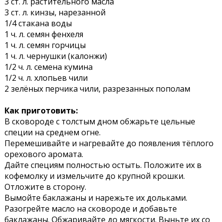
3 ст. л. растительного масла
3 ст. л. кинзы, нарезанной
1/4 стакана воды
1 ч. л. семян фенхеля
1 ч. л. семян горчицы
1 ч. л. чернушки (калонжи)
1/2 ч. л. семена кумина
1/2 ч. л. хлопьев чили
2 зелёных перчика чили, разрезанных пополам
Как приготовить:
В сковороде с толстым дном обжарьте цельные
специи на среднем огне.
Перемешивайте и нагревайте до появления тёплого
орехового аромата.
Дайте специям полностью остыть. Положите их в
кофемолку и измельчите до крупной крошки.
Отложите в сторону.
Вымойте баклажаны и нарежьте их дольками.
Разогрейте масло на сковороде и добавьте
баклажаны. Обжаривайте до мягкости. Выньте их со