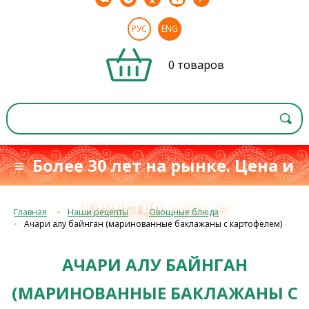
РУС
ENG
0 товаров
≡ Более 30 лет на рынке. Цена и
качество
≡
с 1993 г.
Главная
Наши рецепты
Овощные блюда
Ачари алу байнган (маринованные баклажаны с картофелем)
АЧАРИ АЛУ БАЙНГАН
(МАРИНОВАННЫЕ БАКЛАЖАНЫ С