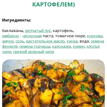
КАРТОФЕЛЕМ)
Ингредиенты:
баклажаны,
репчатый лук
, картофель,
имбирно
-
чесночная
паста, томатное пюре,
куркума
,
амчур
,
соль
,
растительное масло
,
кинза
, вода,
семена
фенхеля
,
семена горчицы
,
калонджи
,
кумин
,
хлопья
чили
,
свежий зеленый чили