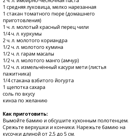
2 ч. л. имбирно-чесночная паста
1 средняя луковица, мелко нарезанная
1 стакан томатного пюре (домашнего
приготовления)
1 ч. л. молотый красный перец чили
1/4 ч. л. куркумы
2 ч. л. молотого кориандра
1/2 ч. л. молотого кумина
1/2 ч. л. гарам масалы
1/2 ч. л. молотого манго (амчур)
1/2 ч. л. измельчённый касури мети (листья
пажитника)
1/4 стакана взбитого йогурта
1 щепотка сахара
соль по вкусу
кинза по желанию
Как приготовить:
Вымойте бамию и обсушите кухонным полотенцем.
Срежьте верхушки и кончики. Нарежьте бамию на
кусочки длиной от 2,5 до 5 см.