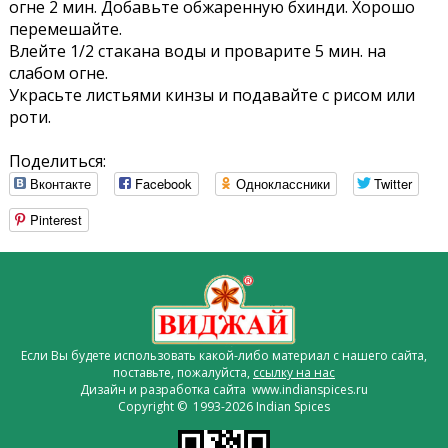
огне 2 мин. Добавьте обжаренную бхинди. Хорошо
перемешайте.
Влейте 1/2 стакана воды и проварите 5 мин. на
слабом огне.
Украсьте листьями кинзы и подавайте с рисом или
роти.
Поделиться:
Вконтакте
Facebook
Одноклассники
Twitter
Pinterest
Если Вы будете использовать какой-либо материал с нашего сайта,
поставьте, пожалуйста,
ссылку на нас
Дизайн и разработка сайта www.indianspices.ru
Copyright © 1993-2026 Indian Spices