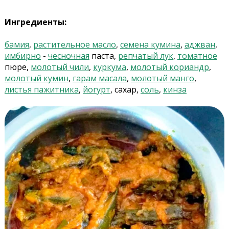
Ингредиенты:
бамия
,
растительное масло
,
семена кумина
,
аджван
,
имбирно
-
чесночная
паста,
репчатый лук
,
томатное
пюре,
молотый чили
,
куркума
,
молотый кориандр
,
молотый кумин
,
гарам масала
,
молотый манго
,
листья пажитника
,
йогурт
, сахар,
соль
,
кинза