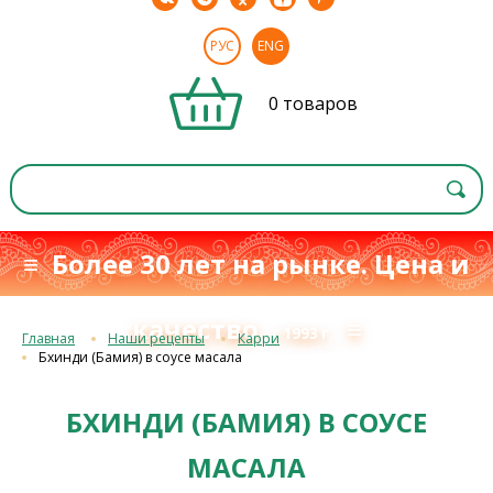
РУС
ENG
0 товаров
≡ Более 30 лет на рынке. Цена и
качество
≡
с 1993 г.
Главная
Наши рецепты
Карри
Бхинди (Бамия) в соусе масала
БХИНДИ (БАМИЯ) В СОУСЕ
МАСАЛА