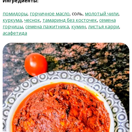
Ингредиенты:
помидоры
,
горчичное масло
, соль,
молотый чили
,
куркума
,
чеснок
,
тамаринд без косточек
,
семена
горчицы
,
семена пажитника
,
кумин
,
листья карри
,
асафетида