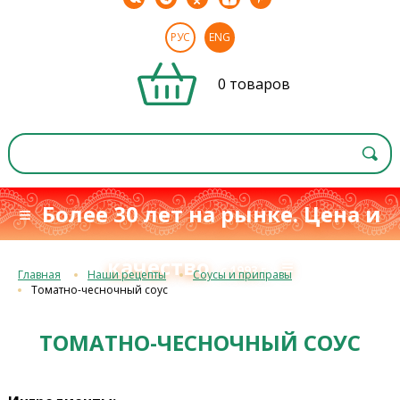
РУС
ENG
0 товаров
≡ Более 30 лет на рынке. Цена и
качество
≡
с 1993 г.
Главная
Наши рецепты
Соусы и приправы
Томатно-чесночный соус
ТОМАТНО-ЧЕСНОЧНЫЙ СОУС