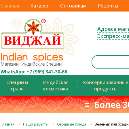
Главная
Каталог
Оптовикам
Рецепты
Адреса маг
Экспресс-м
WhatsApp: +7 (969) 341-30-66
Специи и
Индийская
Консервированные
травы
косметика
продукты
≡ Более 3
Главная
Наши рецепты
Овощные блюда
Зеленый пав бхадж