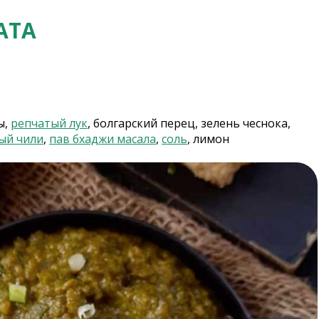
АТА
ы,
репчатый лук
, болгарский перец, зелень чеснока,
ый чили
,
пав бхаджи масала
,
соль
, лимон