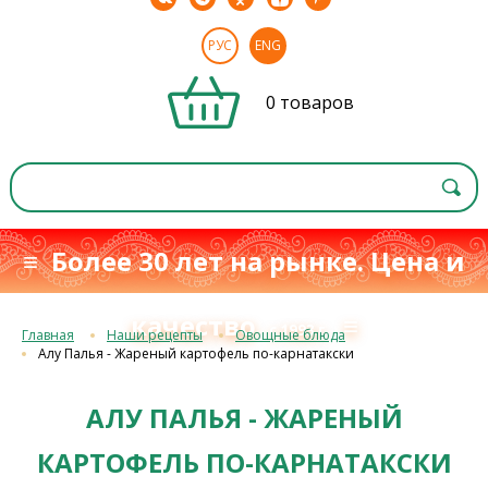
РУС
ENG
0 товаров
≡ Более 30 лет на рынке. Цена и
качество
≡
с 1993 г.
Главная
Наши рецепты
Овощные блюда
Алу Палья - Жареный картофель по-карнатакски
АЛУ ПАЛЬЯ - ЖАРЕНЫЙ
КАРТОФЕЛЬ ПО-КАРНАТАКСКИ