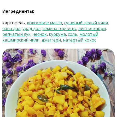
Ингредиенты:
картофель,
кокосовое масло
,
сушеный целый чили
,
чана дал
,
урад дал
,
семена горчицы
,
листья карри
,
репчатый лук
,
чеснок
,
куркума
,
соль
,
молотый
кашмирский чили
,
джаггери
,
натертый кокос