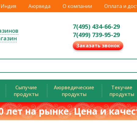
Индия
Аюрведа
О компании
Оплата и дос
7(495) 434-66-29
азинов
7(499) 739-95-29
агазин
Заказать звонок
Сыпучие
Аюрведические
Текучие
продукты
продукты
продукты
0 лет на рынке. Цена и каче