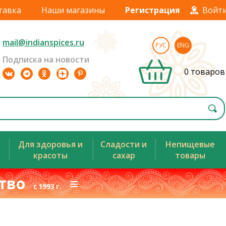
тавка
Наши магазины
Регистрация
Войт
mail@indianspices.ru
РУС
ENG
Подписка на новости
0 товаров
Для здоровья и
Сладости и
Непищевые
красоты
сахар
товары
ство
≡
с 1993 г.