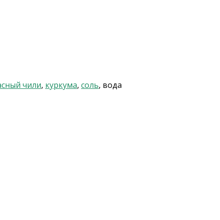
асный чили
,
куркума
,
соль
, вода