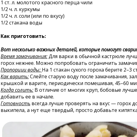
1 ст. л. молотого красного перца чили
1/2 ч. л. куркумы
1/2 ч. л. соли (или по вкусу)
1/2 стакана воды
Как приготовить:
Вот несколько важных деталей, которые помогут свари
Время замачивания:
Для варки в обычной кастрюле лучше
горох нежнее. Можно попробовать ограничить замачива
Пропорции воды:
На 1 стакан сухого гороха берите 2–3 с
Как варить:
Слейте старую воду после замачивания, за
крышкой и варите, периодически помешивая, 45–60 мин
Когда солить:
В отличие от многих круп, бобовые лучше
добавить ее в начале.
Готовность
всегда лучше проверять на вкус — горох д
выкипела, а нут еще твердый, просто добавьте кипятк