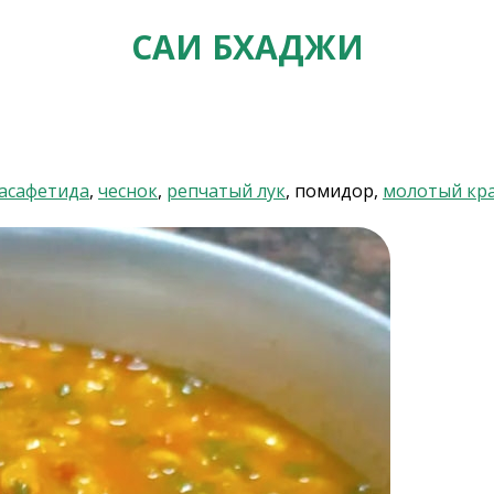
САИ БХАДЖИ
асафетида
,
чеснок
,
репчатый лук
, помидор,
молотый кр