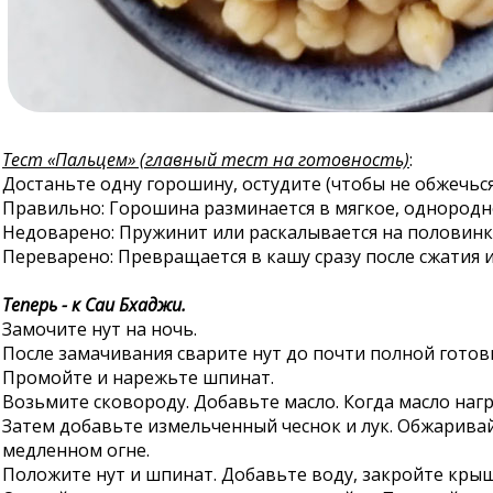
Тест «Пальцем» (главный тест на готовность)
:
Достаньте одну горошину, остудите (чтобы не обжечь
Правильно: Горошина разминается в мягкое, однородно
Недоварено: Пружинит или раскалывается на половинки
Переварено: Превращается в кашу сразу после сжатия 
Теперь - к Саи Бхаджи.
Замочите нут на ночь.
После замачивания сварите нут до почти полной готовн
Промойте и нарежьте шпинат.
Возьмите сковороду. Добавьте масло. Когда масло нагр
Затем добавьте измельченный чеснок и лук. Обжарива
медленном огне.
Положите нут и шпинат. Добавьте воду, закройте кры