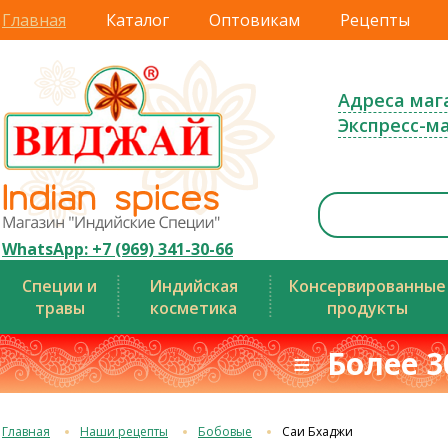
Главная
Каталог
Оптовикам
Рецепты
Адреса маг
Экспресс-м
WhatsApp: +7 (969) 341-30-66
Специи и
Индийская
Консервированные
травы
косметика
продукты
≡ Более 3
Главная
Наши рецепты
Бобовые
Саи Бхаджи