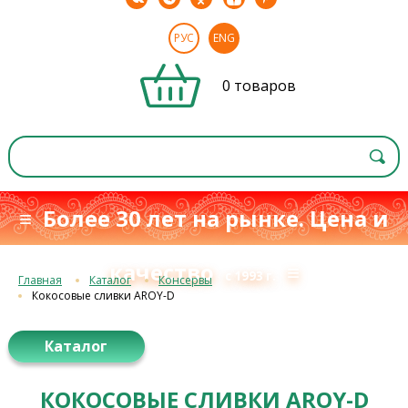
РУС
ENG
0 товаров
≡ Более 30 лет на рынке. Цена и
качество
≡
с 1993 г.
Главная
Каталог
Консервы
Кокосовые сливки AROY-D
Каталог
КОКОСОВЫЕ СЛИВКИ AROY-D