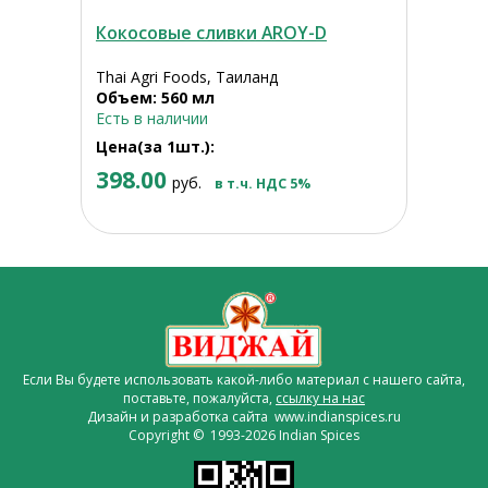
Кокосовые сливки AROY-D
Thai Agri Foods, Таиланд
Объем: 560 мл
Есть в наличии
Цена(за 1шт.):
398.00
руб.
в т.ч. НДС 5%
Если Вы будете использовать какой-либо материал с нашего сайта,
поставьте, пожалуйста,
ссылку на нас
Дизайн и разработка сайта www.indianspices.ru
Copyright © 1993-2026 Indian Spices