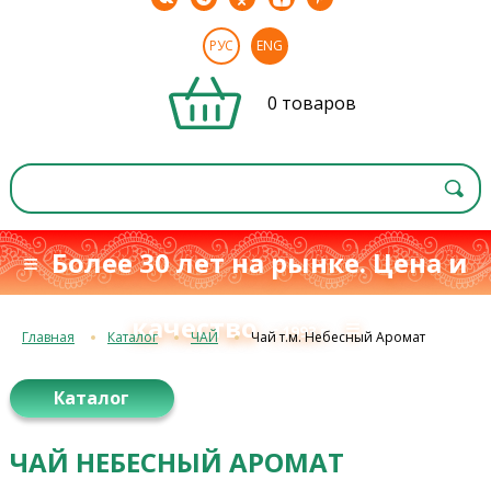
РУС
ENG
0 товаров
≡ Более 30 лет на рынке. Цена и
качество
≡
с 1993 г.
Главная
Каталог
ЧАЙ
Чай т.м. Небесный Аромат
Каталог
ЧАЙ НЕБЕСНЫЙ АРОМАТ