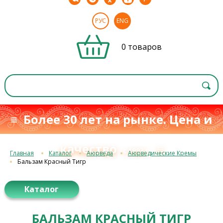
РУС
ENG
0 товаров
≡ Более 30 лет на рынке. Цена и
качество
≡
с 1993 г.
Главная
Каталог
Аюрведа
Аюрведические Кремы
Бальзам Красный Тигр
Каталог
БАЛЬЗАМ КРАСНЫЙ ТИГР