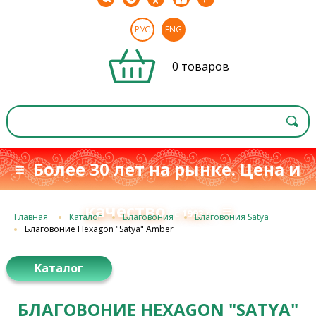
РУС
ENG
0 товаров
≡ Более 30 лет на рынке. Цена и
качество
≡
с 1993 г.
Главная
Каталог
Благовония
Благовония Satya
Благовоние Hexagon "Satya" Amber
Каталог
БЛАГОВОНИЕ HEXAGON "SATYA"