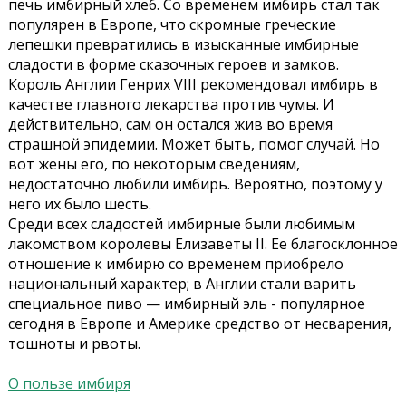
печь имбирный хлеб. Со временем имбирь стал так
популярен в Европе, что скромные греческие
лепешки превратились в изысканные имбирные
сладости в форме сказочных героев и замков.
Король Англии Генрих VIII рекомендовал имбирь в
качестве главного лекарства против чумы. И
действительно, сам он остался жив во время
страшной эпидемии. Может быть, помог случай. Но
вот жены его, по некоторым сведениям,
недостаточно любили имбирь. Вероятно, поэтому у
него их было шесть.
Среди всех сладостей имбирные были любимым
лакомством королевы Елизаветы II. Ее благосклонное
отношение к имбирю со временем приобрело
национальный характер; в Англии стали варить
специальное пиво — имбирный эль - популярное
сегодня в Европе и Америке средство от несварения,
тошноты и рвоты.
О пользе имбиря