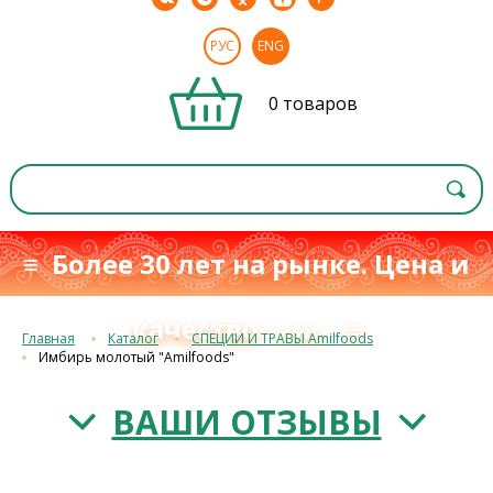
РУС
ENG
0 товаров
≡ Более 30 лет на рынке. Цена и
качество
≡
с 1993 г.
Главная
Каталог
СПЕЦИИ И ТРАВЫ Amilfoods
Имбирь молотый "Amilfoods"
ВАШИ ОТЗЫВЫ