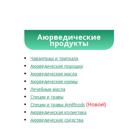
Аюрведические
продукты
Чаванпраш и трипхала
Аюрведические порошки
Аюрведические масла
Аюрведические кремы
Лечебные масла
Специи и травы
(Новое!)
Специи и травы Amilfoods
Аюрведическая косметика
Аюрведические средства