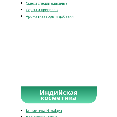
Смеси специй (масалы)
Соусы и приправы
Ароматизаторы и добавки
Индийская
косметика
Косметика Himalaya