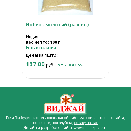
Имбирь молотый (развес.)
Индия
Вес нетто: 100 г
Есть в наличии
Цена(за 1шт.):
137.00
руб.
в т.ч. НДС 5%
Если Вы будете использовать какой-либо материал с нашего сайта,
поставьте, пожалуйста,
ссылку на нас
Дизайн и разработка сайта www.indianspices.ru