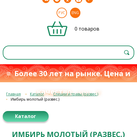
РУС
ENG
0 товаров
≡ Более 30 лет на рынке. Цена и
качество
≡
с 1993 г.
Главная
Каталог
Специи и травы (развес.)
Имбирь молотый (развес.)
Каталог
ИМБИРЬ МОЛОТЫЙ (РАЗВЕС.)