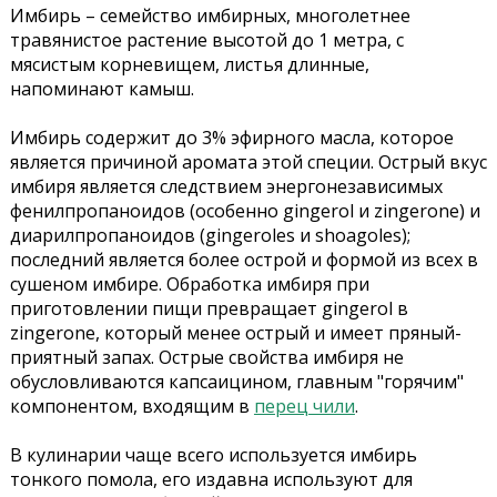
Имбирь – семейство имбирных, многолетнее
травянистое растение высотой до 1 метра, с
мясистым корневищем, листья длинные,
напоминают камыш.
Имбирь содержит до 3% эфирного масла, которое
является причиной аромата этой специи. Острый вкус
имбиря является следствием энергонезависимых
фенилпропаноидов (особенно gingerol и zingerone) и
диарилпропаноидов (gingeroles и shoagoles);
последний является более острой и формой из всех в
сушеном имбире. Обработка имбиря при
приготовлении пищи превращает gingerol в
zingerone, который менее острый и имеет пряный-
приятный запах. Острые свойства имбиря не
обусловливаются капсаицином, главным "горячим"
компонентом, входящим в
перец чили
.
В кулинарии чаще всего используется имбирь
тонкого помола, его издавна используют для