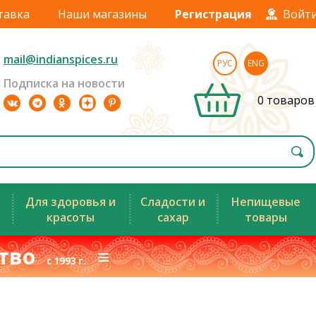
тавка
Наши магазины
Регистрация
Войт
mail@indianspices.ru
РУС
ENG
Подписка на новости
0 товаров
Для здоровья и
Сладости и
Непищевые
красоты
сахар
товары
ство
≡
с 1993 г.