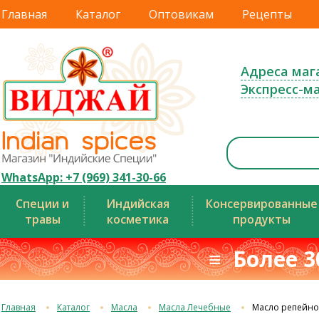
Главная
Каталог
Оптовикам
Рецепты
Адреса маг
Экспресс-м
WhatsApp: +7 (969) 341-30-66
Специи и
Индийская
Консервированные
травы
косметика
продукты
≡ Более 3
Главная
Каталог
Масла
Масла Лечебные
Масло репейно