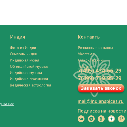
Индия
Контакты
Фото из Индии
Розничные контакты
Символы индии
VKontakte
Индийская кухня
Одноклассники
Об индийской музыке
Telegram
7(495) 434-66-29
Индийская музыка
7(499) 739-95-29
Индийские праздники
Ведическая астрология
Заказать звонок
mail@indianspices.ru
у на нас
Подписка на новости