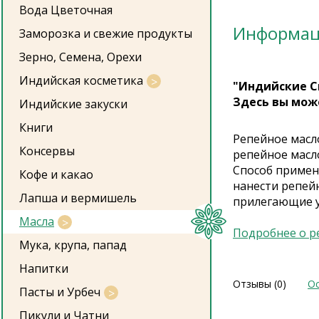
Вода Цветочная
Информа
Заморозка и свежие продукты
Зерно, Семена, Орехи
Индийская косметика
"Индийские С
Здесь вы мож
Индийские закуски
Книги
Репейное масло
Консервы
репейное масло
Способ примен
Кофе и какао
нанести репейн
Лапша и вермишель
прилегающие у
Масла
Подробнее о р
Мука, крупа, папад
Напитки
Отзывы (0)
Ос
Пасты и Урбеч
Пикули и Чатни