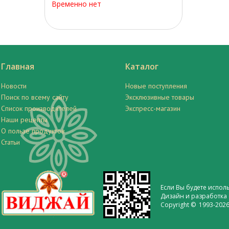
Временно нет
Главная
Каталог
Новости
Новые поступления
Поиск по всему сайту
Эксклюзивные товары
Список производителей
Экспресс-магазин
Наши рецепты
О пользе продуктов
Статьи
Если Вы будете испол
Дизайн и разработка 
Copyright © 1993-2026 