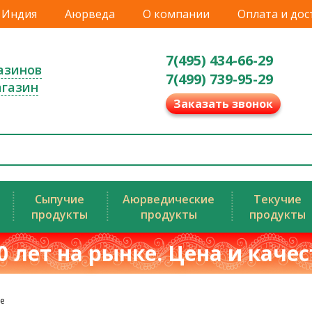
Индия
Аюрведа
О компании
Оплата и дос
7(495) 434-66-29
азинов
7(499) 739-95-29
агазин
Заказать звонок
Сыпучие
Аюрведические
Текучие
продукты
продукты
продукты
0 лет на рынке. Цена и каче
е