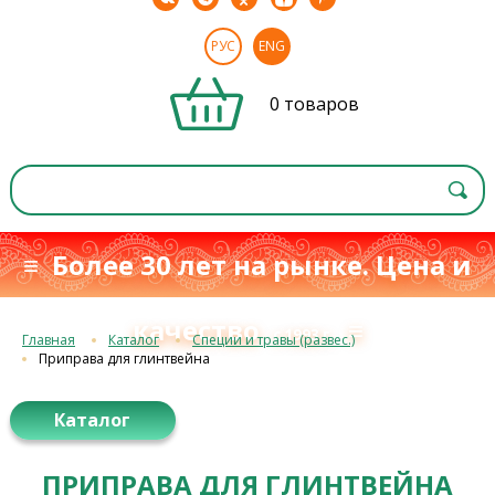
РУС
ENG
0 товаров
≡ Более 30 лет на рынке. Цена и
качество
≡
с 1993 г.
Главная
Каталог
Специи и травы (развес.)
Приправа для глинтвейна
Каталог
ПРИПРАВА ДЛЯ ГЛИНТВЕЙНА