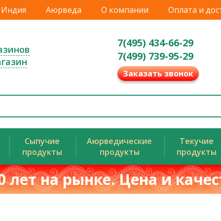
Индия
Аюрведа
О компании
Оплата и дос
7(495) 434-66-29
азинов
7(499) 739-95-29
агазин
Заказать звонок
Сыпучие
Аюрведические
Текучие
продукты
продукты
продукты
0 лет на рынке. Цена и каче