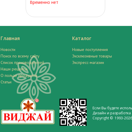
Временно нет
Главная
Каталог
Новости
Новые поступления
Поиск по всему сайту
Эксклюзивные товары
Список производителей
Экспресс-магазин
Наши рецепты
О пользе продуктов
Статьи
Если Вы будете испол
Дизайн и разработка 
Copyright © 1993-2026 