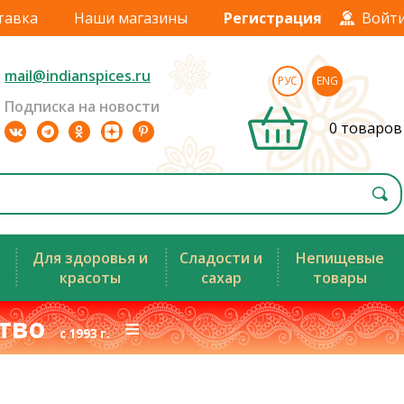
тавка
Наши магазины
Регистрация
Войт
mail@indianspices.ru
РУС
ENG
Подписка на новости
0 товаров
Для здоровья и
Сладости и
Непищевые
красоты
сахар
товары
ство
≡
с 1993 г.