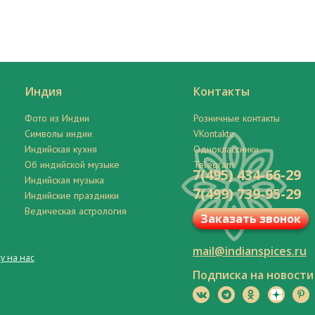
Индия
Контакты
Фото из Индии
Розничные контакты
Символы индии
VKontakte
Индийская кухня
Одноклассники
Об индийской музыке
Telegram
7(495) 434-66-29
Индийская музыка
7(499) 739-95-29
Индийские праздники
Ведическая астрология
Заказать звонок
mail@indianspices.ru
у на нас
Подписка на новости