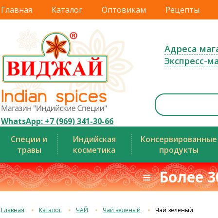
Главная
Каталог
Оптовикам
Рецепты
Адреса маг
Экспресс-м
WhatsApp: +7 (969) 341-30-66
Специи и
Индийская
Консервированные
травы
косметика
продукты
≡ Более 3
Главная
Каталог
ЧАЙ
Чай зеленый
Чай зеленый