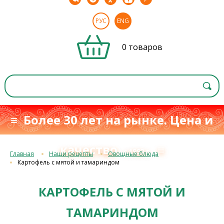
РУС
ENG
0 товаров
≡ Более 30 лет на рынке. Цена и
качество
≡
с 1993 г.
Главная
Наши рецепты
Овощные блюда
Картофель с мятой и тамариндом
КАРТОФЕЛЬ С МЯТОЙ И
ТАМАРИНДОМ