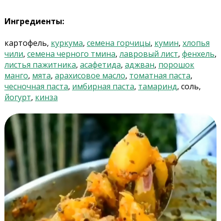
Ингредиенты:
картофель,
куркума
,
семена горчицы
,
кумин
,
хлопья
чили
,
семена черного тмина
,
лавровый лист
,
фенхель
,
листья пажитника
,
асафетида
,
аджван
,
порошок
манго
,
мята
,
арахисовое масло
,
томатная паста
,
чесночная паста
,
имбирная паста
,
тамаринд
, соль,
йогурт
,
кинза