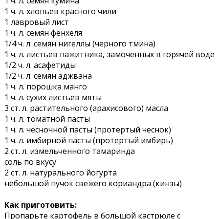
1 ч. л. семян кумина
1 ч. л. хлопьев красного чили
1 лавровый лист
1 ч. л. семян фенхеля
1/4 ч. л. семян нигеллы (черного тмина)
1 ч. л. листьев пажитника, замоченных в горячей воде
1/2 ч. л. асафетиды
1/2 ч. л. семян аджвана
1 ч. л. порошка манго
1 ч. л. сухих листьев мяты
3 ст. л. растительного (арахисового) масла
1 ч. л. томатной пасты
1 ч. л. чесночной пасты (протертый чеснок)
1 ч. л. имбирной пасты (протертый имбирь)
2 ст. л. измельченного тамаринда
соль по вкусу
2 ст. л. натурального йогурта
небольшой пучок свежего кориандра (кинзы)
Как приготовить:
Пропарьте картофель в большой кастрюле с