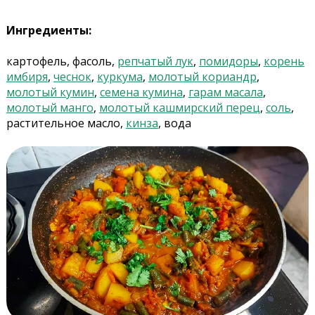
Ингредиенты:
картофель, фасоль,
репчатый лук
,
помидоры
,
корень
имбиря
,
чеснок
,
куркума
,
молотый кориандр
,
молотый кумин
,
семена кумина
,
гарам масала
,
молотый манго
,
молотый кашмирский перец
,
соль
,
растительное масло,
кинза
, вода