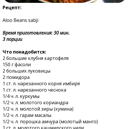
Рецепт:
Aloo Beans sabji
Время приготовления: 30 мин.
3 порции
Что понадобится:
2 большие клубня картофеля
150 г фасоли
2 больших луковицы
2 помидора
1 ст. л. нарезанного корня имбиря
1 ст. л. нарезанного чеснока
1/4 ч. л. куркумы
1/2 ч. л. молотого кориандра
1/2 ч. л. молотой зиры (кумина)
1/2 ч. л. гарам масалы
1/2 ч. л. порошка амчура (молотый манго)
1 ст. л. молотого кашмирского чили