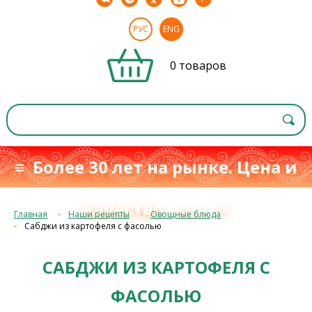
РУС
ENG
0 товаров
≡ Более 30 лет на рынке. Цена и
качество
≡
с 1993 г.
Главная
Наши рецепты
Овощные блюда
Сабджи из картофеля с фасолью
САБДЖИ ИЗ КАРТОФЕЛЯ С
ФАСОЛЬЮ